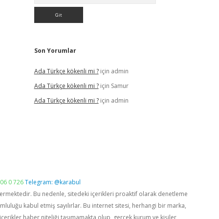
Son Yorumlar
Ada Türkçe kökenli mi ?
için
admin
Ada Türkçe kökenli mi ?
için
Samur
Ada Türkçe kökenli mi ?
için
admin
06 0 726
Telegram: @karabul
vermektedir. Bu nedenle, sitedeki içerikleri proaktif olarak denetleme
luğu kabul etmiş sayılırlar. Bu internet sitesi, herhangi bir marka,
içerikler haber niteliği taşımamakta olup, gerçek kurum ve kişiler