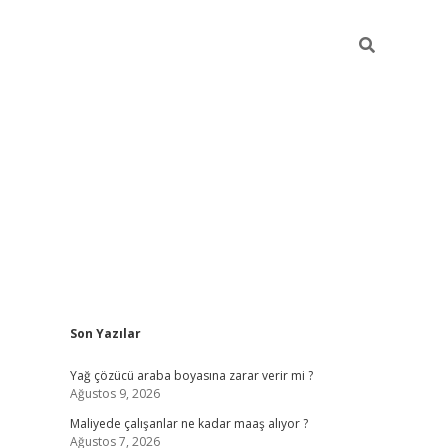
Sidebar
Son Yazılar
elexbet
güve
Yağ çözücü araba boyasına zarar verir mi ?
Ağustos 9, 2026
Maliyede çalışanlar ne kadar maaş alıyor ?
Ağustos 7, 2026