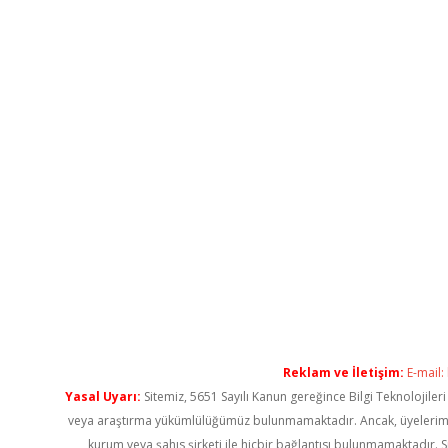
Reklam ve İletişim:
E-mail:
Yasal Uyarı:
Sitemiz, 5651 Sayılı Kanun gereğince Bilgi Teknolojiler
veya araştırma yükümlülüğümüz bulunmamaktadır. Ancak, üyelerimiz ya
kurum veya şahıs şirketi ile hiçbir bağlantısı bulunmamaktadır. S