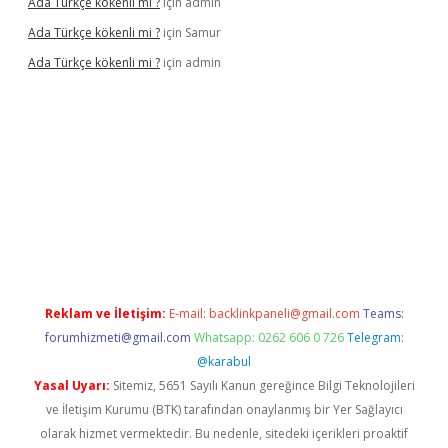
Ada Türkçe kökenli mi ?
için
admin
Ada Türkçe kökenli mi ?
için
Samur
Ada Türkçe kökenli mi ?
için
admin
lexbet
güvenilir bahis siteleri
betexper güncel
Reklam ve İletişim:
E-mail:
backlinkpaneli@gmail.com
Teams:
forumhizmeti@gmail.com
Whatsapp: 0262 606 0 726
Telegram:
@karabul
Yasal Uyarı:
Sitemiz, 5651 Sayılı Kanun gereğince Bilgi Teknolojileri
ve İletişim Kurumu (BTK) tarafından onaylanmış bir Yer Sağlayıcı
olarak hizmet vermektedir. Bu nedenle, sitedeki içerikleri proaktif