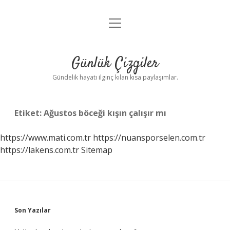
menüyü
Anasayfa
aç
Gizlilik Politikası
Günlük Çizgiler
Yasal Uyarı
Gündelik hayatı ilginç kılan kısa paylaşımlar.
Hakkımızda
Etiket:
Ağustos böceği kışın çalışır mı
https://www.mati.com.tr
https://nuansporselen.com.tr
https://lakens.com.tr
Sitemap
Sidebar
Son Yazılar