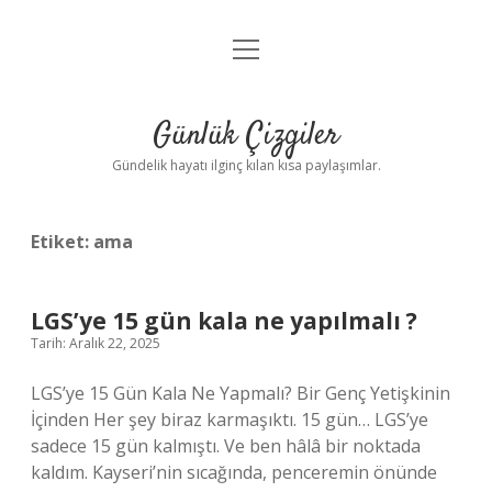
menüyü
Anasayfa
aç
Gizlilik Politikası
Günlük Çizgiler
Yasal Uyarı
Gündelik hayatı ilginç kılan kısa paylaşımlar.
Hakkımızda
Etiket:
ama
LGS’ye 15 gün kala ne yapılmalı ?
Tarih: Aralık 22, 2025
LGS’ye 15 Gün Kala Ne Yapmalı? Bir Genç Yetişkinin
İçinden Her şey biraz karmaşıktı. 15 gün… LGS’ye
sadece 15 gün kalmıştı. Ve ben hâlâ bir noktada
kaldım. Kayseri’nin sıcağında, penceremin önünde