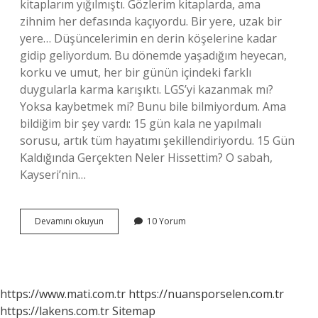
kitaplarım yığılmıştı. Gözlerim kitaplarda, ama
zihnim her defasında kaçıyordu. Bir yere, uzak bir
yere… Düşüncelerimin en derin köşelerine kadar
gidip geliyordum. Bu dönemde yaşadığım heyecan,
korku ve umut, her bir günün içindeki farklı
duygularla karma karışıktı. LGS’yi kazanmak mı?
Yoksa kaybetmek mi? Bunu bile bilmiyordum. Ama
bildiğim bir şey vardı: 15 gün kala ne yapılmalı
sorusu, artık tüm hayatımı şekillendiriyordu. 15 Gün
Kaldığında Gerçekten Neler Hissettim? O sabah,
Kayseri’nin…
LGS’ye
Devamını okuyun
10 Yorum
15
gün
kala
ne
yapılmalı
https://www.mati.com.tr
https://nuansporselen.com.tr
?
https://lakens.com.tr
Sitemap