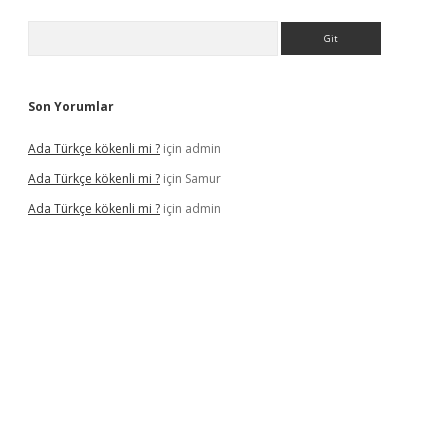
Arama
Son Yorumlar
Ada Türkçe kökenli mi ?
için
admin
Ada Türkçe kökenli mi ?
için
Samur
Ada Türkçe kökenli mi ?
için
admin
xbet
güvenilir bahis siteleri
betexper güncel