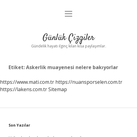
menüyü
Anasayfa
aç
Gizlilik Politikası
Günlük Çizgiler
Yasal Uyarı
Gündelik hayatı ilginç kılan kısa paylaşımlar.
Hakkımızda
Etiket:
Askerlik muayenesi nelere bakıyorlar
https://www.mati.com.tr
https://nuansporselen.com.tr
https://lakens.com.tr
Sitemap
Sidebar
Son Yazılar