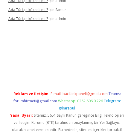
Ada Türkçe kökenli mi ?
için
admin
Ada Türkçe kökenli mi ?
için
Samur
Ada Türkçe kökenli mi ?
için
admin
lexbet
güvenilir bahis siteleri
betexper güncel
Reklam ve İletişim:
E-mail:
backlinkpaneli@gmail.com
Teams:
forumhizmeti@gmail.com
Whatsapp: 0262 606 0 726
Telegram:
@karabul
Yasal Uyarı:
Sitemiz, 5651 Sayılı Kanun gereğince Bilgi Teknolojileri
ve İletişim Kurumu (BTK) tarafından onaylanmış bir Yer Sağlayıcı
olarak hizmet vermektedir. Bu nedenle, sitedeki içerikleri proaktif