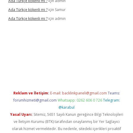
Ada Türkçe kökenli mi ?
için
admin
Ada Türkçe kökenli mi ?
için
Samur
Ada Türkçe kökenli mi ?
için
admin
lexbet
güvenilir bahis siteleri
betexper güncel
Reklam ve İletişim:
E-mail:
backlinkpaneli@gmail.com
Teams:
forumhizmeti@gmail.com
Whatsapp: 0262 606 0 726
Telegram:
@karabul
Yasal Uyarı:
Sitemiz, 5651 Sayılı Kanun gereğince Bilgi Teknolojileri
ve İletişim Kurumu (BTK) tarafından onaylanmış bir Yer Sağlayıcı
olarak hizmet vermektedir. Bu nedenle, sitedeki içerikleri proaktif