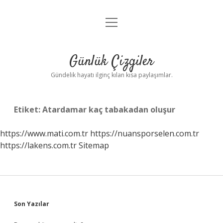
menüyü
Anasayfa
aç
Gizlilik Politikası
Günlük Çizgiler
Yasal Uyarı
Gündelik hayatı ilginç kılan kısa paylaşımlar.
Hakkımızda
Etiket:
Atardamar kaç tabakadan oluşur
https://www.mati.com.tr
https://nuansporselen.com.tr
https://lakens.com.tr
Sitemap
Sidebar
Son Yazılar