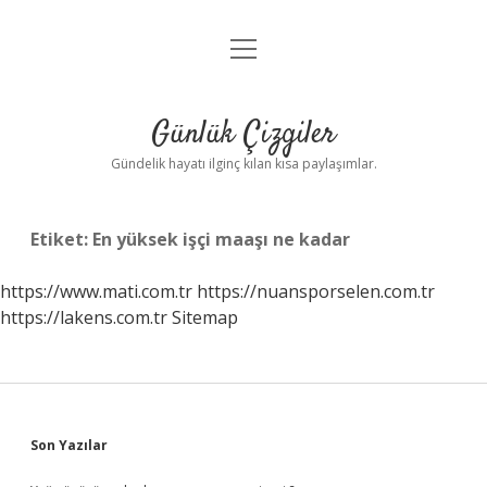
menüyü
Anasayfa
aç
Gizlilik Politikası
Günlük Çizgiler
Yasal Uyarı
Gündelik hayatı ilginç kılan kısa paylaşımlar.
Hakkımızda
Etiket:
En yüksek işçi maaşı ne kadar
https://www.mati.com.tr
https://nuansporselen.com.tr
https://lakens.com.tr
Sitemap
Sidebar
Son Yazılar