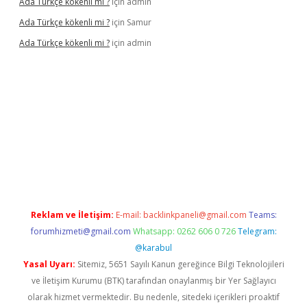
Ada Türkçe kökenli mi ?
için
admin
Ada Türkçe kökenli mi ?
için
Samur
Ada Türkçe kökenli mi ?
için
admin
lexbet
güvenilir bahis siteleri
betexper güncel
Reklam ve İletişim:
E-mail:
backlinkpaneli@gmail.com
Teams:
forumhizmeti@gmail.com
Whatsapp: 0262 606 0 726
Telegram:
@karabul
Yasal Uyarı:
Sitemiz, 5651 Sayılı Kanun gereğince Bilgi Teknolojileri
ve İletişim Kurumu (BTK) tarafından onaylanmış bir Yer Sağlayıcı
olarak hizmet vermektedir. Bu nedenle, sitedeki içerikleri proaktif