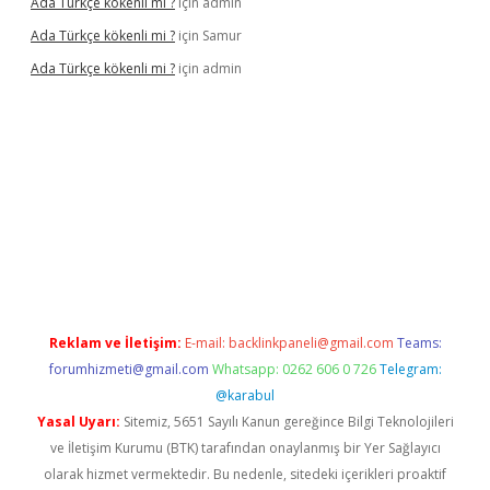
Ada Türkçe kökenli mi ?
için
admin
Ada Türkçe kökenli mi ?
için
Samur
Ada Türkçe kökenli mi ?
için
admin
lexbet
güvenilir bahis siteleri
betexper güncel
Reklam ve İletişim:
E-mail:
backlinkpaneli@gmail.com
Teams:
forumhizmeti@gmail.com
Whatsapp: 0262 606 0 726
Telegram:
@karabul
Yasal Uyarı:
Sitemiz, 5651 Sayılı Kanun gereğince Bilgi Teknolojileri
ve İletişim Kurumu (BTK) tarafından onaylanmış bir Yer Sağlayıcı
olarak hizmet vermektedir. Bu nedenle, sitedeki içerikleri proaktif