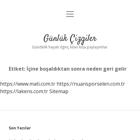
menüyü
Anasayfa
aç
Gizlilik Politikası
Günlük Çizgiler
Yasal Uyarı
Gündelik hayatı ilginç kılan kısa paylaşımlar.
Hakkımızda
Etiket:
İçine boşaldıktan sonra neden geri gelir
https://www.mati.com.tr
https://nuansporselen.com.tr
https://lakens.com.tr
Sitemap
Sidebar
Son Yazılar