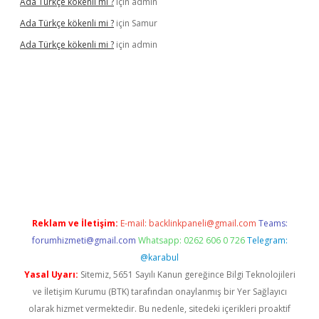
Ada Türkçe kökenli mi ?
için
admin
Ada Türkçe kökenli mi ?
için
Samur
Ada Türkçe kökenli mi ?
için
admin
lexbet
güvenilir bahis siteleri
betexper güncel
Reklam ve İletişim:
E-mail:
backlinkpaneli@gmail.com
Teams:
forumhizmeti@gmail.com
Whatsapp: 0262 606 0 726
Telegram:
@karabul
Yasal Uyarı:
Sitemiz, 5651 Sayılı Kanun gereğince Bilgi Teknolojileri
ve İletişim Kurumu (BTK) tarafından onaylanmış bir Yer Sağlayıcı
olarak hizmet vermektedir. Bu nedenle, sitedeki içerikleri proaktif