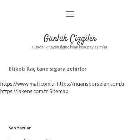
menüyü
Anasayfa
aç
Gizlilik Politikası
Günlük Çizgiler
Yasal Uyarı
Gündelik hayatı ilginç kılan kısa paylaşımlar.
Hakkımızda
Etiket:
Kaç tane sigara zehirler
https://www.mati.com.tr
https://nuansporselen.com.tr
https://lakens.com.tr
Sitemap
Sidebar
Son Yazılar