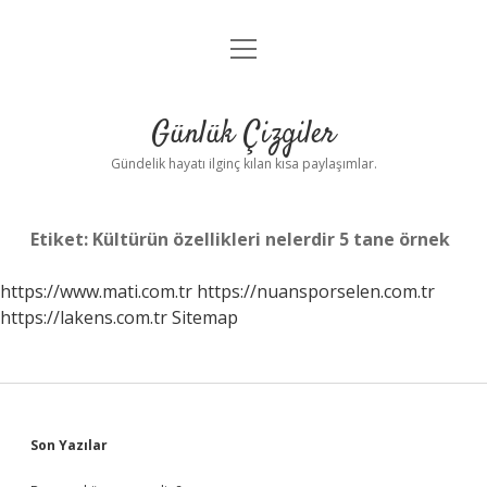
menüyü
Anasayfa
aç
Gizlilik Politikası
Günlük Çizgiler
Yasal Uyarı
Gündelik hayatı ilginç kılan kısa paylaşımlar.
Hakkımızda
Etiket:
Kültürün özellikleri nelerdir 5 tane örnek
https://www.mati.com.tr
https://nuansporselen.com.tr
https://lakens.com.tr
Sitemap
Sidebar
Son Yazılar