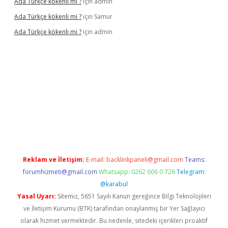
Ada Türkçe kökenli mi ?
için
admin
Ada Türkçe kökenli mi ?
için
Samur
Ada Türkçe kökenli mi ?
için
admin
el
Reklam ve İletişim:
E-mail:
backlinkpaneli@gmail.com
Teams:
forumhizmeti@gmail.com
Whatsapp: 0262 606 0 726
Telegram:
@karabul
Yasal Uyarı:
Sitemiz, 5651 Sayılı Kanun gereğince Bilgi Teknolojileri
ve İletişim Kurumu (BTK) tarafından onaylanmış bir Yer Sağlayıcı
olarak hizmet vermektedir. Bu nedenle, sitedeki içerikleri proaktif