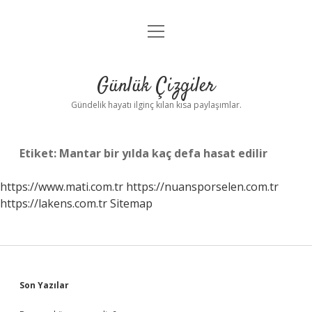
menüyü
Anasayfa
aç
Gizlilik Politikası
Günlük Çizgiler
Yasal Uyarı
Gündelik hayatı ilginç kılan kısa paylaşımlar.
Hakkımızda
Etiket:
Mantar bir yılda kaç defa hasat edilir
https://www.mati.com.tr
https://nuansporselen.com.tr
https://lakens.com.tr
Sitemap
Sidebar
Son Yazılar