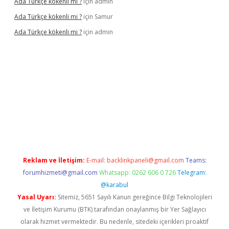
Ada Türkçe kökenli mi ?
için
admin
Ada Türkçe kökenli mi ?
için
Samur
Ada Türkçe kökenli mi ?
için
admin
lexbet
güvenilir bahis siteleri
betexper güncel
Reklam ve İletişim:
E-mail:
backlinkpaneli@gmail.com
Teams:
forumhizmeti@gmail.com
Whatsapp: 0262 606 0 726
Telegram:
@karabul
Yasal Uyarı:
Sitemiz, 5651 Sayılı Kanun gereğince Bilgi Teknolojileri
ve İletişim Kurumu (BTK) tarafından onaylanmış bir Yer Sağlayıcı
olarak hizmet vermektedir. Bu nedenle, sitedeki içerikleri proaktif