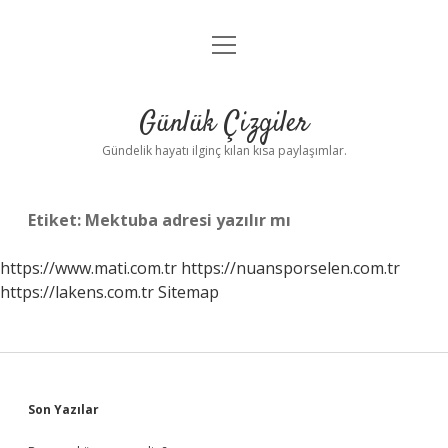
menüyü
Anasayfa
aç
Gizlilik Politikası
Günlük Çizgiler
Yasal Uyarı
Gündelik hayatı ilginç kılan kısa paylaşımlar.
Hakkımızda
Etiket:
Mektuba adresi yazılır mı
https://www.mati.com.tr
https://nuansporselen.com.tr
https://lakens.com.tr
Sitemap
Sidebar
Son Yazılar