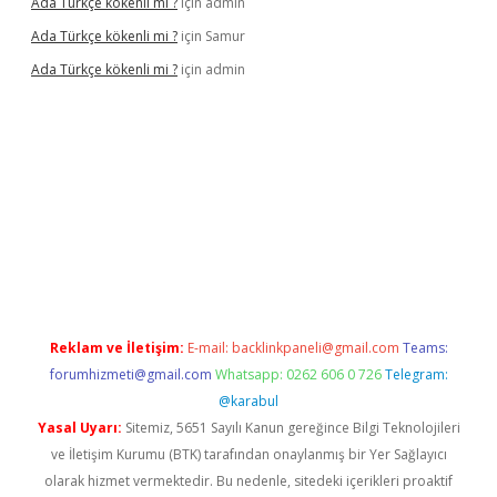
Ada Türkçe kökenli mi ?
için
admin
Ada Türkçe kökenli mi ?
için
Samur
Ada Türkçe kökenli mi ?
için
admin
lexbet
güvenilir bahis siteleri
betexper güncel
Reklam ve İletişim:
E-mail:
backlinkpaneli@gmail.com
Teams:
forumhizmeti@gmail.com
Whatsapp: 0262 606 0 726
Telegram:
@karabul
Yasal Uyarı:
Sitemiz, 5651 Sayılı Kanun gereğince Bilgi Teknolojileri
ve İletişim Kurumu (BTK) tarafından onaylanmış bir Yer Sağlayıcı
olarak hizmet vermektedir. Bu nedenle, sitedeki içerikleri proaktif