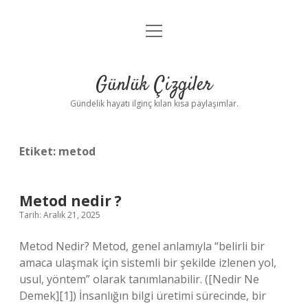
menüyü
Anasayfa
aç
Gizlilik Politikası
Günlük Çizgiler
Yasal Uyarı
Gündelik hayatı ilginç kılan kısa paylaşımlar.
Hakkımızda
Etiket:
metod
Metod nedir ?
Tarih: Aralık 21, 2025
Metod Nedir? Metod, genel anlamıyla “belirli bir
amaca ulaşmak için sistemli bir şekilde izlenen yol,
usul, yöntem” olarak tanımlanabilir. ([Nedir Ne
Demek][1]) İnsanlığın bilgi üretimi sürecinde, bir