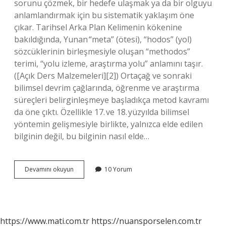
sorunu çözmek, bir hedefe ulaşmak ya da bir olguyu
anlamlandırmak için bu sistematik yaklaşım öne
çıkar. Tarihsel Arka Plan Kelimenin kökenine
bakıldığında, Yunan “meta” (ötesi), “hodos” (yol)
sözcüklerinin birleşmesiyle oluşan “methodos”
terimi, “yolu izleme, araştırma yolu” anlamını taşır.
([Açık Ders Malzemeleri][2]) Ortaçağ ve sonraki
bilimsel devrim çağlarında, öğrenme ve araştırma
süreçleri belirginleşmeye başladıkça metod kavramı
da öne çıktı. Özellikle 17. ve 18. yüzyılda bilimsel
yöntemin gelişmesiyle birlikte, yalnızca elde edilen
bilginin değil, bu bilginin nasıl elde…
Metod
Devamını okuyun
10 Yorum
nedir
?
https://www.mati.com.tr
https://nuansporselen.com.tr