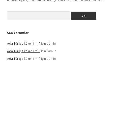
Arama
Son Yorumlar
Ada Türkçe kökenli mi ?
için
admin
Ada Türkçe kökenli mi ?
için
Samur
Ada Türkçe kökenli mi ?
için
admin
ahis siteleri
betexper güncel