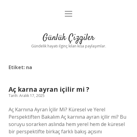
menüyü
Anasayfa
aç
Gizlilik Politikası
Günlük Çizgiler
Yasal Uyarı
Gündelik hayatı ilginç kılan kısa paylaşımlar.
Hakkımızda
Etiket:
na
Aç karna ayran içilir mi ?
Tarih: Aralık 17, 2025
Aç Karnına Ayran İçilir Mi? Küresel ve Yerel
Perspektiften Bakalım Aç karnına ayran içilir mi? Bu
soruyu sorarken aslında hem yerel hem de küresel
bir perspektifte birkaç farklı bakış açısını