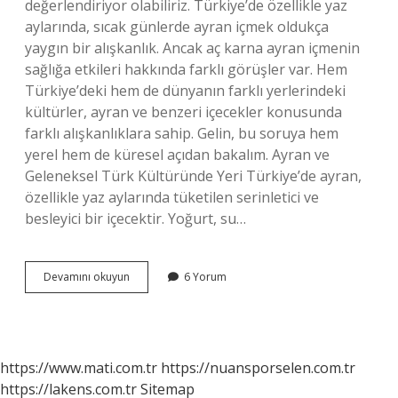
değerlendiriyor olabiliriz. Türkiye’de özellikle yaz
aylarında, sıcak günlerde ayran içmek oldukça
yaygın bir alışkanlık. Ancak aç karna ayran içmenin
sağlığa etkileri hakkında farklı görüşler var. Hem
Türkiye’deki hem de dünyanın farklı yerlerindeki
kültürler, ayran ve benzeri içecekler konusunda
farklı alışkanlıklara sahip. Gelin, bu soruya hem
yerel hem de küresel açıdan bakalım. Ayran ve
Geleneksel Türk Kültüründe Yeri Türkiye’de ayran,
özellikle yaz aylarında tüketilen serinletici ve
besleyici bir içecektir. Yoğurt, su…
Aç
Devamını okuyun
6 Yorum
karna
ayran
içilir
mi
?
https://www.mati.com.tr
https://nuansporselen.com.tr
https://lakens.com.tr
Sitemap