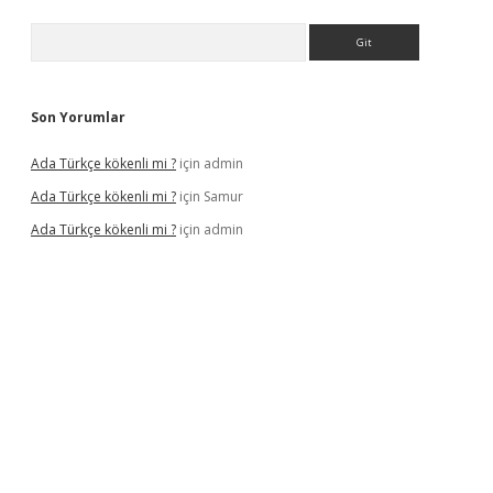
Arama
Son Yorumlar
Ada Türkçe kökenli mi ?
için
admin
Ada Türkçe kökenli mi ?
için
Samur
Ada Türkçe kökenli mi ?
için
admin
exbet
güvenilir bahis siteleri
betexper güncel