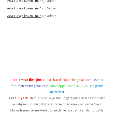
Ada Türkçe kökenli mi ?
için
admin
Ada Türkçe kökenli mi ?
için
Samur
Ada Türkçe kökenli mi ?
için
admin
lexbet
güvenilir bahis siteleri
betexper güncel
Reklam ve İletişim:
E-mail:
backlinkpaneli@gmail.com
Teams:
forumhizmeti@gmail.com
Whatsapp: 0262 606 0 726
Telegram:
@karabul
Yasal Uyarı:
Sitemiz, 5651 Sayılı Kanun gereğince Bilgi Teknolojileri
ve İletişim Kurumu (BTK) tarafından onaylanmış bir Yer Sağlayıcı
olarak hizmet vermektedir. Bu nedenle, sitedeki içerikleri proaktif