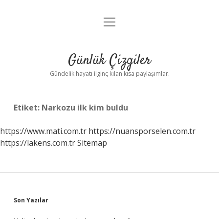
menüyü
Anasayfa
aç
Gizlilik Politikası
Günlük Çizgiler
Yasal Uyarı
Gündelik hayatı ilginç kılan kısa paylaşımlar.
Hakkımızda
Etiket:
Narkozu ilk kim buldu
https://www.mati.com.tr
https://nuansporselen.com.tr
https://lakens.com.tr
Sitemap
Sidebar
Son Yazılar