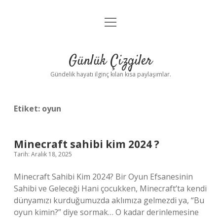
menüyü
Anasayfa
aç
Gizlilik Politikası
Günlük Çizgiler
Yasal Uyarı
Gündelik hayatı ilginç kılan kısa paylaşımlar.
Hakkımızda
Etiket:
oyun
Minecraft sahibi kim 2024 ?
Tarih: Aralık 18, 2025
Minecraft Sahibi Kim 2024? Bir Oyun Efsanesinin
Sahibi ve Geleceği Hani çocukken, Minecraft’ta kendi
dünyamızı kurduğumuzda aklımıza gelmezdi ya, “Bu
oyun kimin?” diye sormak… O kadar derinlemesine