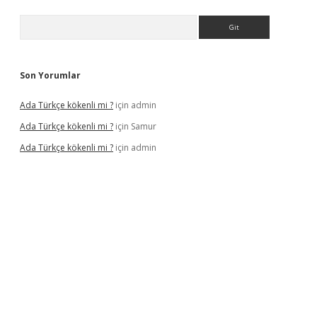
Arama
Son Yorumlar
Ada Türkçe kökenli mi ?
için
admin
Ada Türkçe kökenli mi ?
için
Samur
Ada Türkçe kökenli mi ?
için
admin
exbet
güvenilir bahis siteleri
betexper güncel