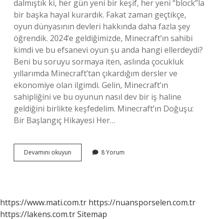
dalmıştık ki, her gün yeni bir keşif, her yeni “block”la
bir başka hayal kurardık. Fakat zaman geçtikçe,
oyun dünyasının devleri hakkında daha fazla şey
öğrendik. 2024’e geldiğimizde, Minecraft’ın sahibi
kimdi ve bu efsanevi oyun şu anda hangi ellerdeydi?
Beni bu soruyu sormaya iten, aslında çocukluk
yıllarımda Minecraft’tan çıkardığım dersler ve
ekonomiye olan ilgimdi. Gelin, Minecraft’ın
sahipliğini ve bu oyunun nasıl dev bir iş haline
geldiğini birlikte keşfedelim. Minecraft’ın Doğuşu:
Bir Başlangıç Hikayesi Her…
Minecraft
Devamını okuyun
8 Yorum
sahibi
kim
2024
?
https://www.mati.com.tr
https://nuansporselen.com.tr
https://lakens.com.tr
Sitemap