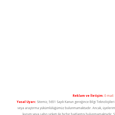
Reklam ve İletişim:
E-mail:
Yasal Uyarı:
Sitemiz, 5651 Sayılı Kanun gereğince Bilgi Teknolojiler
veya araştırma yükümlülüğümüz bulunmamaktadır. Ancak, üyelerimiz ya
kurum veya şahıs şirketi ile hiçbir bağlantısı bulunmamaktadır. S