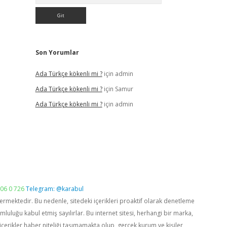
Son Yorumlar
Ada Türkçe kökenli mi ?
için
admin
Ada Türkçe kökenli mi ?
için
Samur
Ada Türkçe kökenli mi ?
için
admin
06 0 726
Telegram: @karabul
vermektedir. Bu nedenle, sitedeki içerikleri proaktif olarak denetleme
luğu kabul etmiş sayılırlar. Bu internet sitesi, herhangi bir marka,
içerikler haber niteliği taşımamakta olup, gerçek kurum ve kişiler