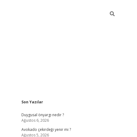
Sidebar
Son Yazılar
elexbet
güve
Duygusal önyargı nedir ?
Ağustos 6, 2026
Avokado çekirdeği yenir mi ?
Ağustos 5, 2026