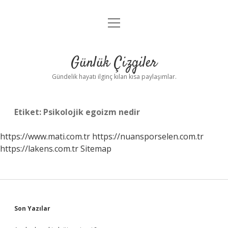
menüyü
Anasayfa
aç
Gizlilik Politikası
Günlük Çizgiler
Yasal Uyarı
Gündelik hayatı ilginç kılan kısa paylaşımlar.
Hakkımızda
Etiket:
Psikolojik egoizm nedir
https://www.mati.com.tr
https://nuansporselen.com.tr
https://lakens.com.tr
Sitemap
Sidebar
Son Yazılar