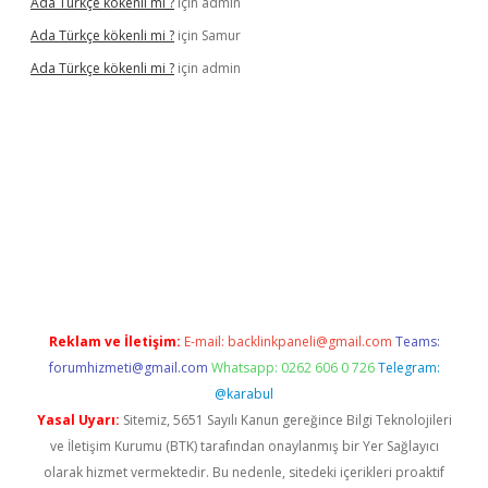
Ada Türkçe kökenli mi ?
için
admin
Ada Türkçe kökenli mi ?
için
Samur
Ada Türkçe kökenli mi ?
için
admin
lexbet
güvenilir bahis siteleri
betexper güncel
Reklam ve İletişim:
E-mail:
backlinkpaneli@gmail.com
Teams:
forumhizmeti@gmail.com
Whatsapp: 0262 606 0 726
Telegram:
@karabul
Yasal Uyarı:
Sitemiz, 5651 Sayılı Kanun gereğince Bilgi Teknolojileri
ve İletişim Kurumu (BTK) tarafından onaylanmış bir Yer Sağlayıcı
olarak hizmet vermektedir. Bu nedenle, sitedeki içerikleri proaktif