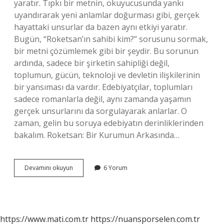
yaratır. Tıpkı bir metnin, okuyucusunda yankı
uyandırarak yeni anlamlar doğurması gibi, gerçek
hayattaki unsurlar da bazen aynı etkiyi yaratır.
Bugün, “Roketsan’ın sahibi kim?” sorusunu sormak,
bir metni çözümlemek gibi bir şeydir. Bu sorunun
ardında, sadece bir şirketin sahipliği değil,
toplumun, gücün, teknoloji ve devletin ilişkilerinin
bir yansıması da vardır. Edebiyatçılar, toplumları
sadece romanlarla değil, aynı zamanda yaşamın
gerçek unsurlarını da sorgulayarak anlarlar. O
zaman, gelin bu soruya edebiyatın derinliklerinden
bakalım. Roketsan: Bir Kurumun Arkasında…
Roketsanın
Devamını okuyun
6 Yorum
sahibi
kim
?
https://www.mati.com.tr
https://nuansporselen.com.tr