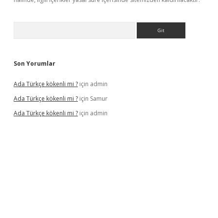
Arama
Son Yorumlar
Ada Türkçe kökenli mi ?
için
admin
Ada Türkçe kökenli mi ?
için
Samur
Ada Türkçe kökenli mi ?
için
admin
exbet
güvenilir bahis siteleri
betexper güncel