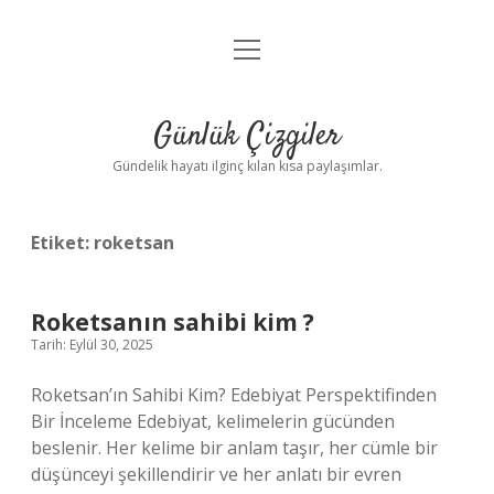
menüyü
Anasayfa
aç
Gizlilik Politikası
Günlük Çizgiler
Yasal Uyarı
Gündelik hayatı ilginç kılan kısa paylaşımlar.
Hakkımızda
Etiket:
roketsan
Roketsanın sahibi kim ?
Tarih: Eylül 30, 2025
Roketsan’ın Sahibi Kim? Edebiyat Perspektifinden
Bir İnceleme Edebiyat, kelimelerin gücünden
beslenir. Her kelime bir anlam taşır, her cümle bir
düşünceyi şekillendirir ve her anlatı bir evren