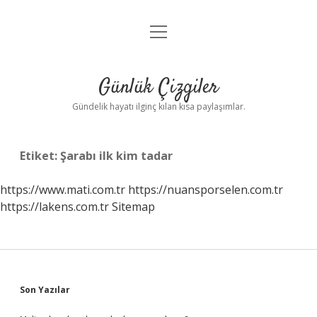
menüyü
Anasayfa
aç
Gizlilik Politikası
Günlük Çizgiler
Yasal Uyarı
Gündelik hayatı ilginç kılan kısa paylaşımlar.
Hakkımızda
Etiket:
Şarabı ilk kim tadar
https://www.mati.com.tr
https://nuansporselen.com.tr
https://lakens.com.tr
Sitemap
Sidebar
Son Yazılar