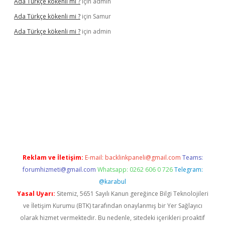
Ada Türkçe kökenli mi ?
için
admin
Ada Türkçe kökenli mi ?
için
Samur
Ada Türkçe kökenli mi ?
için
admin
lexbet
güvenilir bahis siteleri
betexper güncel
Reklam ve İletişim:
E-mail:
backlinkpaneli@gmail.com
Teams:
forumhizmeti@gmail.com
Whatsapp: 0262 606 0 726
Telegram:
@karabul
Yasal Uyarı:
Sitemiz, 5651 Sayılı Kanun gereğince Bilgi Teknolojileri
ve İletişim Kurumu (BTK) tarafından onaylanmış bir Yer Sağlayıcı
olarak hizmet vermektedir. Bu nedenle, sitedeki içerikleri proaktif