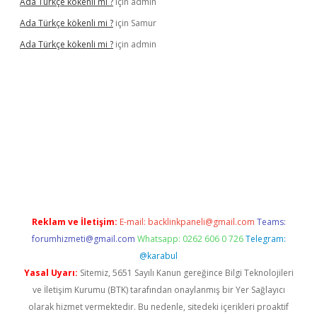
Ada Türkçe kökenli mi ?
için
admin
Ada Türkçe kökenli mi ?
için
Samur
Ada Türkçe kökenli mi ?
için
admin
lexbet
güvenilir bahis siteleri
betexper güncel
Reklam ve İletişim:
E-mail:
backlinkpaneli@gmail.com
Teams:
forumhizmeti@gmail.com
Whatsapp: 0262 606 0 726
Telegram:
@karabul
Yasal Uyarı:
Sitemiz, 5651 Sayılı Kanun gereğince Bilgi Teknolojileri
ve İletişim Kurumu (BTK) tarafından onaylanmış bir Yer Sağlayıcı
olarak hizmet vermektedir. Bu nedenle, sitedeki içerikleri proaktif