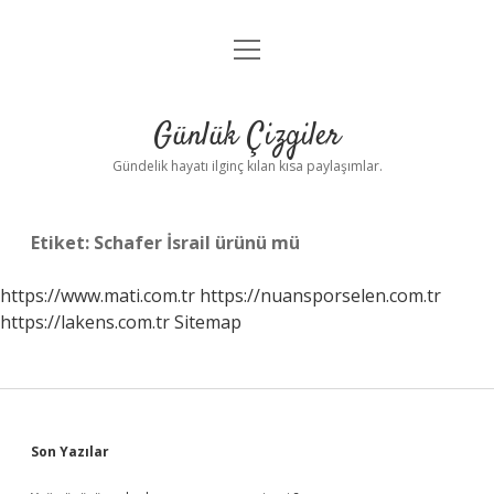
menüyü
Anasayfa
aç
Gizlilik Politikası
Günlük Çizgiler
Yasal Uyarı
Gündelik hayatı ilginç kılan kısa paylaşımlar.
Hakkımızda
Etiket:
Schafer İsrail ürünü mü
https://www.mati.com.tr
https://nuansporselen.com.tr
https://lakens.com.tr
Sitemap
Sidebar
Son Yazılar