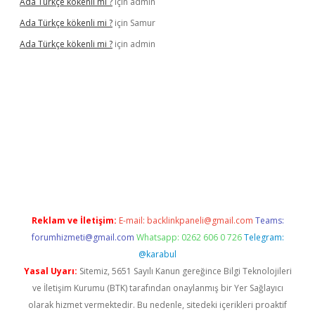
Ada Türkçe kökenli mi ?
için
admin
Ada Türkçe kökenli mi ?
için
Samur
Ada Türkçe kökenli mi ?
için
admin
lexbet
güvenilir bahis siteleri
betexper güncel
Reklam ve İletişim:
E-mail:
backlinkpaneli@gmail.com
Teams:
forumhizmeti@gmail.com
Whatsapp: 0262 606 0 726
Telegram:
@karabul
Yasal Uyarı:
Sitemiz, 5651 Sayılı Kanun gereğince Bilgi Teknolojileri
ve İletişim Kurumu (BTK) tarafından onaylanmış bir Yer Sağlayıcı
olarak hizmet vermektedir. Bu nedenle, sitedeki içerikleri proaktif