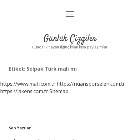
menüyü
Anasayfa
aç
Gizlilik Politikası
Günlük Çizgiler
Yasal Uyarı
Gündelik hayatı ilginç kılan kısa paylaşımlar.
Hakkımızda
Etiket:
Selpak Türk malı mı
https://www.mati.com.tr
https://nuansporselen.com.tr
https://lakens.com.tr
Sitemap
Sidebar
Son Yazılar