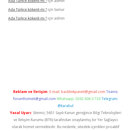
Ada Türkçe kökenli mi ?
için
admin
Ada Türkçe kökenli mi ?
için
Samur
Ada Türkçe kökenli mi ?
için
admin
elexbet
güvenilir bahis siteleri
betexper güncel
Reklam ve İletişim:
E-mail:
backlinkpaneli@gmail.com
Teams:
forumhizmeti@gmail.com
Whatsapp: 0262 606 0 726
Telegram:
@karabul
Yasal Uyarı:
Sitemiz, 5651 Sayılı Kanun gereğince Bilgi Teknolojileri
ve İletişim Kurumu (BTK) tarafından onaylanmış bir Yer Sağlayıcı
olarak hizmet vermektedir. Bu nedenle, sitedeki içerikleri proaktif