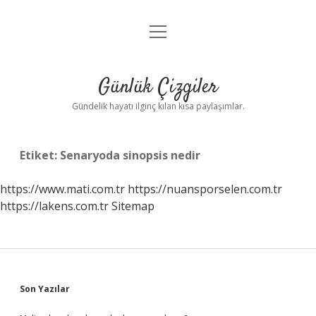
menüyü
Anasayfa
aç
Gizlilik Politikası
Günlük Çizgiler
Yasal Uyarı
Gündelik hayatı ilginç kılan kısa paylaşımlar.
Hakkımızda
Etiket:
Senaryoda sinopsis nedir
https://www.mati.com.tr
https://nuansporselen.com.tr
https://lakens.com.tr
Sitemap
Sidebar
Son Yazılar