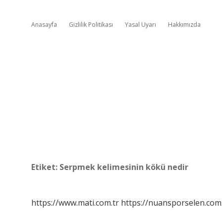
Anasayfa
Gizlilik Politikası
Yasal Uyarı
Hakkımızda
Etiket:
Serpmek kelimesinin kökü nedir
https://www.mati.com.tr
https://nuansporselen.com.