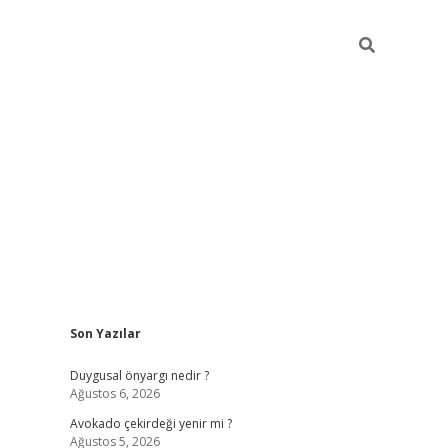
Sidebar
Son Yazılar
elexbet
güve
Duygusal önyargı nedir ?
Ağustos 6, 2026
Avokado çekirdeği yenir mi ?
Ağustos 5, 2026