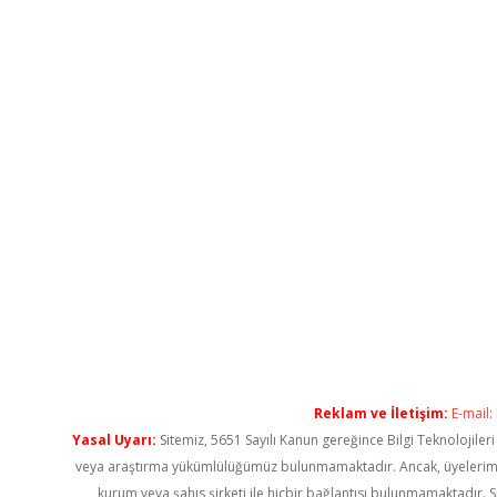
Reklam ve İletişim:
E-mail:
Yasal Uyarı:
Sitemiz, 5651 Sayılı Kanun gereğince Bilgi Teknolojiler
veya araştırma yükümlülüğümüz bulunmamaktadır. Ancak, üyelerimiz ya
kurum veya şahıs şirketi ile hiçbir bağlantısı bulunmamaktadır. S