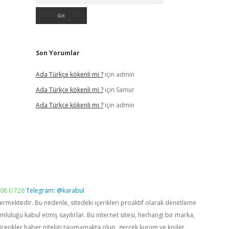
Son Yorumlar
Ada Türkçe kökenli mi ?
için
admin
Ada Türkçe kökenli mi ?
için
Samur
Ada Türkçe kökenli mi ?
için
admin
06 0 726
Telegram: @karabul
vermektedir. Bu nedenle, sitedeki içerikleri proaktif olarak denetleme
luğu kabul etmiş sayılırlar. Bu internet sitesi, herhangi bir marka,
içerikler haber niteliği taşımamakta olup, gerçek kurum ve kişiler