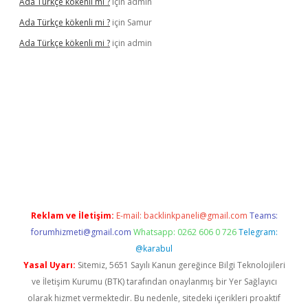
Ada Türkçe kökenli mi ?
için
admin
Ada Türkçe kökenli mi ?
için
Samur
Ada Türkçe kökenli mi ?
için
admin
cel
Reklam ve İletişim:
E-mail:
backlinkpaneli@gmail.com
Teams:
forumhizmeti@gmail.com
Whatsapp: 0262 606 0 726
Telegram:
@karabul
Yasal Uyarı:
Sitemiz, 5651 Sayılı Kanun gereğince Bilgi Teknolojileri
ve İletişim Kurumu (BTK) tarafından onaylanmış bir Yer Sağlayıcı
olarak hizmet vermektedir. Bu nedenle, sitedeki içerikleri proaktif