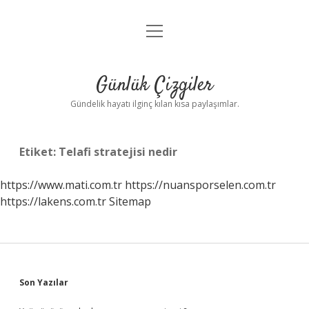
menüyü
Anasayfa
aç
Gizlilik Politikası
Günlük Çizgiler
Yasal Uyarı
Gündelik hayatı ilginç kılan kısa paylaşımlar.
Hakkımızda
Etiket:
Telafi stratejisi nedir
https://www.mati.com.tr
https://nuansporselen.com.tr
https://lakens.com.tr
Sitemap
Sidebar
Son Yazılar