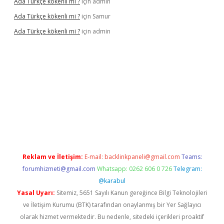
Ada Türkçe kökenli mi ?
için
admin
Ada Türkçe kökenli mi ?
için
Samur
Ada Türkçe kökenli mi ?
için
admin
lexbet
güvenilir bahis siteleri
betexper güncel
Reklam ve İletişim:
E-mail:
backlinkpaneli@gmail.com
Teams:
forumhizmeti@gmail.com
Whatsapp: 0262 606 0 726
Telegram:
@karabul
Yasal Uyarı:
Sitemiz, 5651 Sayılı Kanun gereğince Bilgi Teknolojileri
ve İletişim Kurumu (BTK) tarafından onaylanmış bir Yer Sağlayıcı
olarak hizmet vermektedir. Bu nedenle, sitedeki içerikleri proaktif