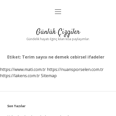
menüyü
Anasayfa
aç
Gizlilik Politikası
Günlük Çizgiler
Yasal Uyarı
Gündelik hayatı ilginç kılan kısa paylaşımlar.
Hakkımızda
Etiket:
Terim sayısı ne demek cebirsel ifadeler
https://www.mati.com.tr
https://nuansporselen.com.tr
https://lakens.com.tr
Sitemap
Sidebar
Son Yazılar