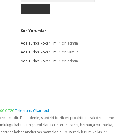
Son Yorumlar
Ada Türkçe kökenli mi ?
için
admin
Ada Türkçe kökenli mi ?
için
Samur
Ada Türkçe kökenli mi ?
için
admin
06 0 726
Telegram: @karabul
vermektedir. Bu nedenle, sitedeki içerikleri proaktif olarak denetleme
luğu kabul etmiş sayılırlar. Bu internet sitesi, herhangi bir marka,
içerikler haber niteliği taşımamakta olup, gerçek kurum ve kişiler