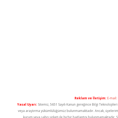
Reklam ve İletişim:
E-mail:
Yasal Uyarı:
Sitemiz, 5651 Sayılı Kanun gereğince Bilgi Teknolojiler
veya araştırma yükümlülüğümüz bulunmamaktadır. Ancak, üyelerimiz ya
kurum veya şahıs şirketi ile hiçbir bağlantısı bulunmamaktadır. S