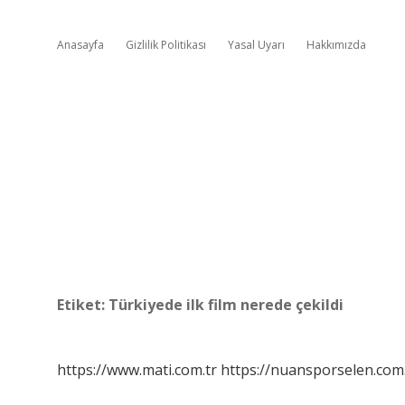
Anasayfa
Gizlilik Politikası
Yasal Uyarı
Hakkımızda
Etiket:
Türkiyede ilk film nerede çekildi
https://www.mati.com.tr
https://nuansporselen.com.