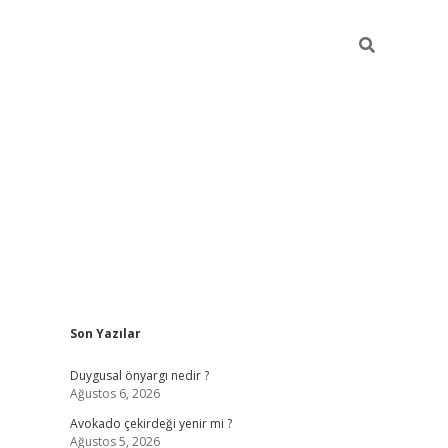
Sidebar
Son Yazılar
elexbet
güveni
Duygusal önyargı nedir ?
Ağustos 6, 2026
Avokado çekirdeği yenir mi ?
Ağustos 5, 2026