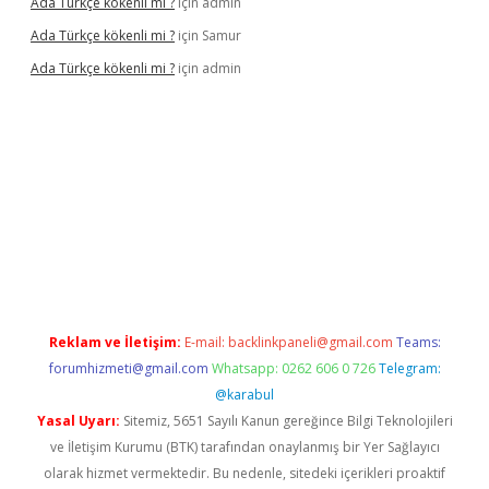
Ada Türkçe kökenli mi ?
için
admin
Ada Türkçe kökenli mi ?
için
Samur
Ada Türkçe kökenli mi ?
için
admin
lexbet
güvenilir bahis siteleri
betexper güncel
Reklam ve İletişim:
E-mail:
backlinkpaneli@gmail.com
Teams:
forumhizmeti@gmail.com
Whatsapp: 0262 606 0 726
Telegram:
@karabul
Yasal Uyarı:
Sitemiz, 5651 Sayılı Kanun gereğince Bilgi Teknolojileri
ve İletişim Kurumu (BTK) tarafından onaylanmış bir Yer Sağlayıcı
olarak hizmet vermektedir. Bu nedenle, sitedeki içerikleri proaktif