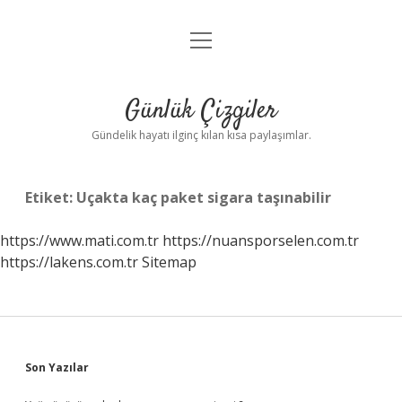
menüyü
Anasayfa
aç
Gizlilik Politikası
Günlük Çizgiler
Yasal Uyarı
Gündelik hayatı ilginç kılan kısa paylaşımlar.
Hakkımızda
Etiket:
Uçakta kaç paket sigara taşınabilir
https://www.mati.com.tr
https://nuansporselen.com.tr
https://lakens.com.tr
Sitemap
Sidebar
Son Yazılar