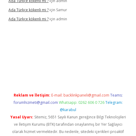
Ada Türkçe kökenli mi ?
için
admin
Ada Türkçe kökenli mi ?
için
Samur
Ada Türkçe kökenli mi ?
için
admin
lexbet
güvenilir bahis siteleri
betexper güncel
Reklam ve İletişim:
E-mail:
backlinkpaneli@gmail.com
Teams:
forumhizmeti@gmail.com
Whatsapp: 0262 606 0 726
Telegram:
@karabul
Yasal Uyarı:
Sitemiz, 5651 Sayılı Kanun gereğince Bilgi Teknolojileri
ve İletişim Kurumu (BTK) tarafından onaylanmış bir Yer Sağlayıcı
olarak hizmet vermektedir. Bu nedenle, sitedeki içerikleri proaktif