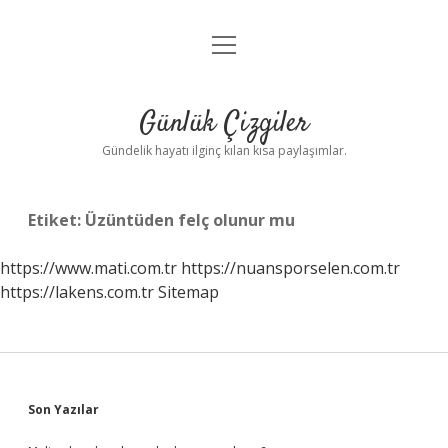
menüyü
Anasayfa
aç
Gizlilik Politikası
Günlük Çizgiler
Yasal Uyarı
Gündelik hayatı ilginç kılan kısa paylaşımlar.
Hakkımızda
Etiket:
Üzüntüden felç olunur mu
https://www.mati.com.tr
https://nuansporselen.com.tr
https://lakens.com.tr
Sitemap
Sidebar
Son Yazılar