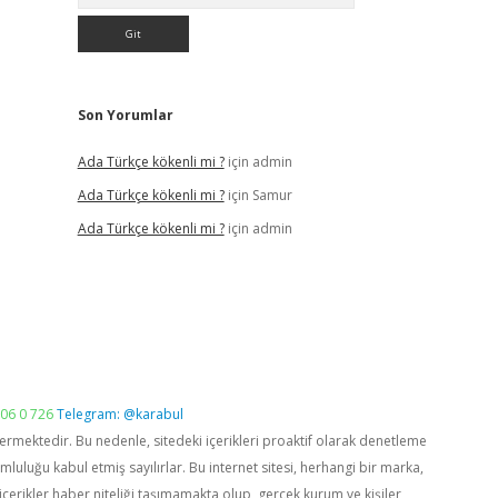
Son Yorumlar
Ada Türkçe kökenli mi ?
için
admin
Ada Türkçe kökenli mi ?
için
Samur
Ada Türkçe kökenli mi ?
için
admin
06 0 726
Telegram: @karabul
vermektedir. Bu nedenle, sitedeki içerikleri proaktif olarak denetleme
luğu kabul etmiş sayılırlar. Bu internet sitesi, herhangi bir marka,
içerikler haber niteliği taşımamakta olup, gerçek kurum ve kişiler