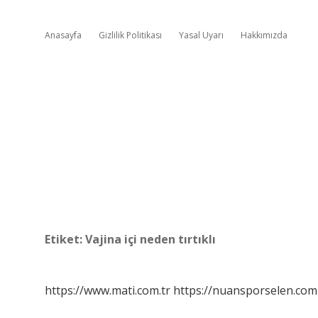
Anasayfa
Gizlilik Politikası
Yasal Uyarı
Hakkımızda
Etiket:
Vajina içi neden tırtıklı
https://www.mati.com.tr
https://nuansporselen.com.