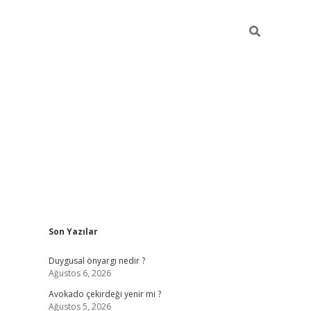
Sidebar
Son Yazılar
elexbet
güve
Duygusal önyargı nedir ?
Ağustos 6, 2026
Avokado çekirdeği yenir mi ?
Ağustos 5, 2026