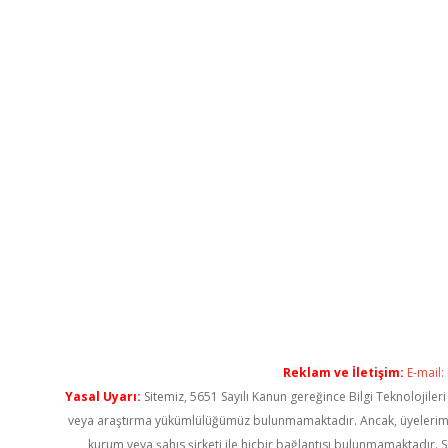
Reklam ve İletişim:
E-mail:
Yasal Uyarı:
Sitemiz, 5651 Sayılı Kanun gereğince Bilgi Teknolojiler
veya araştırma yükümlülüğümüz bulunmamaktadır. Ancak, üyelerimiz ya
kurum veya şahıs şirketi ile hiçbir bağlantısı bulunmamaktadır. S