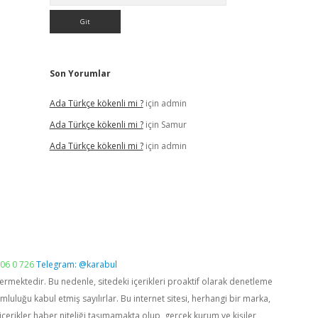
Son Yorumlar
Ada Türkçe kökenli mi ?
için
admin
Ada Türkçe kökenli mi ?
için
Samur
Ada Türkçe kökenli mi ?
için
admin
06 0 726
Telegram: @karabul
vermektedir. Bu nedenle, sitedeki içerikleri proaktif olarak denetleme
luğu kabul etmiş sayılırlar. Bu internet sitesi, herhangi bir marka,
içerikler haber niteliği taşımamakta olup, gerçek kurum ve kişiler