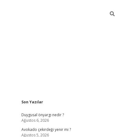
Sidebar
Son Yazılar
elexbet
güven
Duygusal önyargı nedir ?
Ağustos 6, 2026
Avokado çekirdeği yenir mi ?
Ağustos 5, 2026