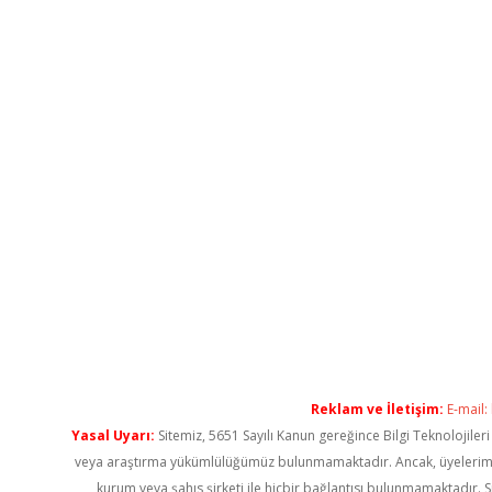
Reklam ve İletişim:
E-mail:
Yasal Uyarı:
Sitemiz, 5651 Sayılı Kanun gereğince Bilgi Teknolojiler
veya araştırma yükümlülüğümüz bulunmamaktadır. Ancak, üyelerimiz ya
kurum veya şahıs şirketi ile hiçbir bağlantısı bulunmamaktadır. S