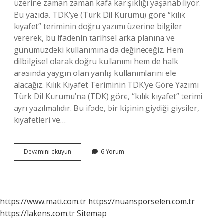
üzerine zaman zaman kafa karışıklığı yaşanabiliyor.
Bu yazıda, TDK’ye (Türk Dil Kurumu) göre “kılık
kıyafet” teriminin doğru yazımı üzerine bilgiler
vererek, bu ifadenin tarihsel arka planına ve
günümüzdeki kullanımına da değineceğiz. Hem
dilbilgisel olarak doğru kullanımı hem de halk
arasında yaygın olan yanlış kullanımlarını ele
alacağız. Kılık Kıyafet Teriminin TDK’ye Göre Yazımı
Türk Dil Kurumu’na (TDK) göre, “kılık kıyafet” terimi
ayrı yazılmalıdır. Bu ifade, bir kişinin giydiği giysiler,
kıyafetleri ve…
Kılık
Devamını okuyun
6 Yorum
kıyafet
nasıl
yazılır
TDK
?
https://www.mati.com.tr
https://nuansporselen.com.tr
https://lakens.com.tr
Sitemap