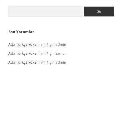
Arama
Son Yorumlar
Ada Türkçe kökenli mi ?
için
admin
Ada Türkçe kökenli mi ?
için
Samur
Ada Türkçe kökenli mi ?
için
admin
exbet
güvenilir bahis siteleri
betexper güncel