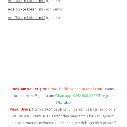
Ada Türkçe kökenli mi ?
için
admin
Ada Türkçe kökenli mi ?
için
Samur
Ada Türkçe kökenli mi ?
için
admin
lexbet
güvenilir bahis siteleri
betexper güncel
Reklam ve İletişim:
E-mail:
backlinkpaneli@gmail.com
Teams:
forumhizmeti@gmail.com
Whatsapp: 0262 606 0 726
Telegram:
@karabul
Yasal Uyarı:
Sitemiz, 5651 Sayılı Kanun gereğince Bilgi Teknolojileri
ve İletişim Kurumu (BTK) tarafından onaylanmış bir Yer Sağlayıcı
olarak hizmet vermektedir. Bu nedenle, sitedeki içerikleri proaktif