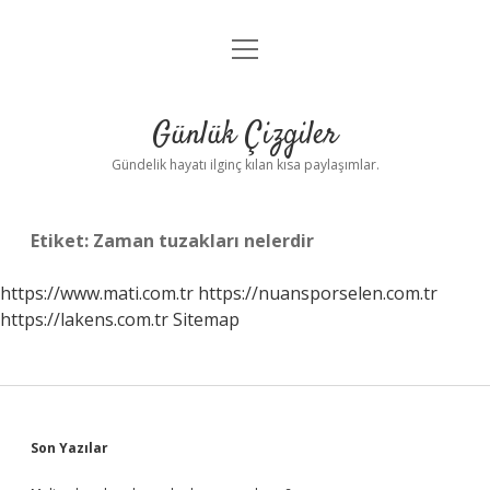
menüyü
Anasayfa
aç
Gizlilik Politikası
Günlük Çizgiler
Yasal Uyarı
Gündelik hayatı ilginç kılan kısa paylaşımlar.
Hakkımızda
Etiket:
Zaman tuzakları nelerdir
https://www.mati.com.tr
https://nuansporselen.com.tr
https://lakens.com.tr
Sitemap
Sidebar
Son Yazılar