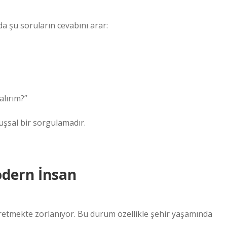
nda şu soruların cevabını arar:
alırım?”
luşsal bir sorgulamadır.
odern İnsan
üretmekte zorlanıyor. Bu durum özellikle şehir yaşamında