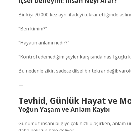
İçsel Deneyim: İnsan Neyi Arar?
Bir kişi 70.000 kez aynı ifadeyi tekrar ettiğinde aslı
“Ben kimim?”
“Hayatın anlamı nedir?”
“Kontrol edemediğim şeyler karşısında nasıl güçlü k
Bu nedenle zikir, sadece dilsel bir tekrar değil; varo
—
Tevhid, Günlük Hayat ve M
Yoğun Yaşam ve Anlam Kaybı
Günümüz insanı bilgiye çok hızlı ulaşırken, anlam 
daha belirgin hale geliyor.