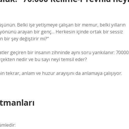
ünün. Belki işe yetişmeye çalışan bir memur, belki yılların
n yönünü arayan bir genç… Herkesin içinde ortak bir sessiz
 bir şey değiştirir mi?”
saatler geçiren bir insanın zihninde aynı soru yankılanır:
70000
çekten nedir ve bu sayı neyi temsil eder?
inin tekrar, anlam ve huzur arayışını da anlamaya çalışıyor.
atmanları
ümledir: