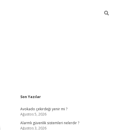
Sidebar
Son Yazılar
elexbet
güvenilir ba
Avokado çekirdeği yenir mi ?
Ağustos 5, 2026
Alarmlı güvenlik sistemleri nelerdir ?
i
Ağustos 3, 2026