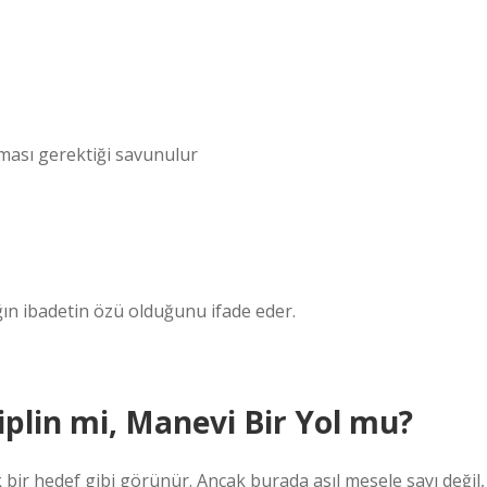
lması gerektiği savunulur
lığın ibadetin özü olduğunu ifade eder.
isiplin mi, Manevi Bir Yol mu?
ük bir hedef gibi görünür. Ancak burada asıl mesele sayı değil,