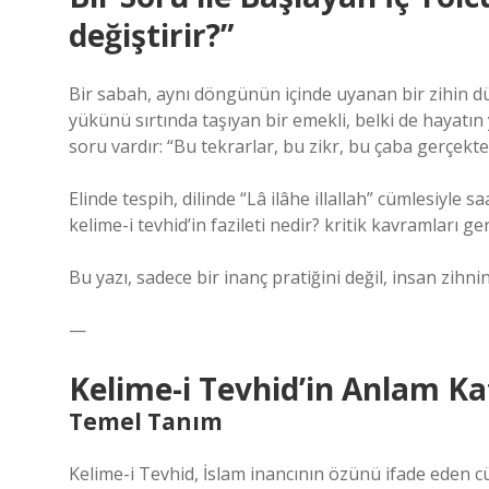
değiştirir?”
Bir sabah, aynı döngünün içinde uyanan bir zihin düş
yükünü sırtında taşıyan bir emekli, belki de hayatı
soru vardır: “Bu tekrarlar, bu zikr, bu çaba gerçekten
Elinde tespih, dilinde “Lâ ilâhe illallah” cümlesiyle 
kelime-i tevhid’in fazileti nedir? kritik kavramları
ger
Bu yazı, sadece bir inanç pratiğini değil, insan zihn
—
Kelime-i Tevhid’in Anlam K
Temel Tanım
Kelime-i Tevhid, İslam inancının özünü ifade eden c