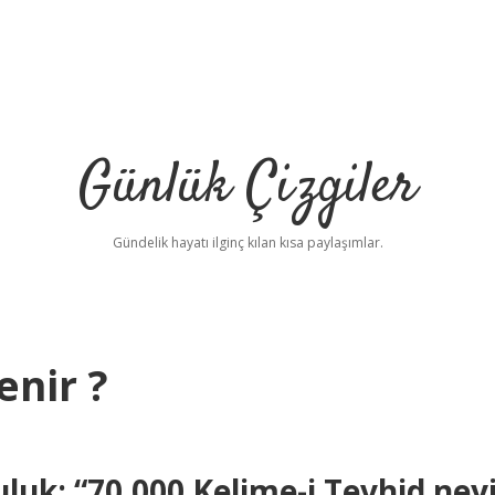
Günlük Çizgiler
Gündelik hayatı ilginç kılan kısa paylaşımlar.
enir ?
uluk: “70.000 Kelime-i Tevhid ney