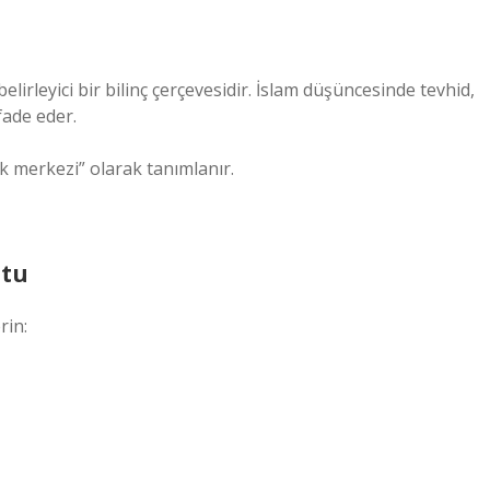
belirleyici bir bilinç çerçevesidir. İslam düşüncesinde tevhid,
fade eder.
ik merkezi” olarak tanımlanır.
utu
rin: