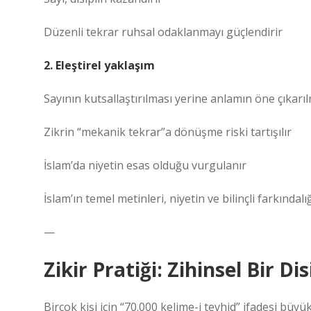
Düzenli tekrar ruhsal odaklanmayı güçlendirir
2. Eleştirel yaklaşım
Sayının kutsallaştırılması yerine anlamın öne çıkarı
Zikrin “mekanik tekrar”a dönüşme riski tartışılır
İslam’da niyetin esas olduğu vurgulanır
İslam’ın temel metinleri, niyetin ve bilinçli farkında
—
Zikir Pratiği: Zihinsel Bir D
Birçok kişi için “70.000 kelime-i tevhid” ifadesi büy