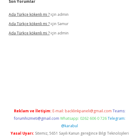
Son Yorumlar
Ada Türkçe kökenli mi ?
için
admin
Ada Türkçe kökenli mi ?
için
Samur
Ada Türkçe kökenli mi ?
için
admin
r bahis siteleri
betexper güncel
Reklam ve İletişim:
E-mail:
backlinkpaneli@gmail.com
Teams:
forumhizmeti@gmail.com
Whatsapp: 0262 606 0 726
Telegram:
@karabul
Yasal Uyarı:
Sitemiz, 5651 Sayılı Kanun gereğince Bilgi Teknolojileri