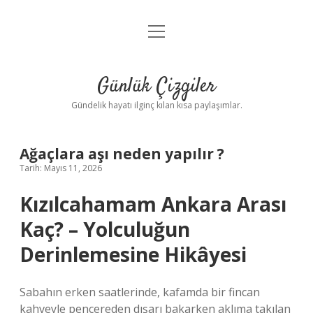
menüyü
Anasayfa
aç
Gizlilik Politikası
Günlük Çizgiler
Yasal Uyarı
Gündelik hayatı ilginç kılan kısa paylaşımlar.
Hakkımızda
Ağaçlara aşı neden yapılır ?
Tarih: Mayıs 11, 2026
Kızılcahamam Ankara Arası
Kaç? – Yolculuğun
Derinlemesine Hikâyesi
Sabahın erken saatlerinde, kafamda bir fincan
kahveyle pencereden dışarı bakarken aklıma takılan