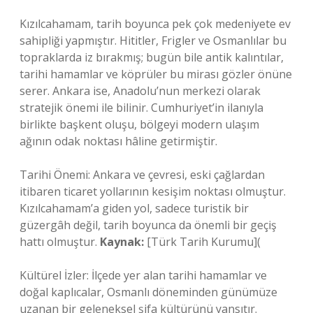
Kızılcahamam, tarih boyunca pek çok medeniyete ev
sahipliği yapmıştır. Hititler, Frigler ve Osmanlılar bu
topraklarda iz bırakmış; bugün bile antik kalıntılar,
tarihi hamamlar ve köprüler bu mirası gözler önüne
serer. Ankara ise, Anadolu’nun merkezi olarak
stratejik önemi ile bilinir. Cumhuriyet’in ilanıyla
birlikte başkent oluşu, bölgeyi modern ulaşım
ağının odak noktası hâline getirmiştir.
Tarihi Önemi: Ankara ve çevresi, eski çağlardan
itibaren ticaret yollarının kesişim noktası olmuştur.
Kızılcahamam’a giden yol, sadece turistik bir
güzergâh değil, tarih boyunca da önemli bir geçiş
hattı olmuştur.
Kaynak:
[Türk Tarih Kurumu](
Kültürel İzler: İlçede yer alan tarihi hamamlar ve
doğal kaplıcalar, Osmanlı döneminden günümüze
uzanan bir geleneksel şifa kültürünü yansıtır.