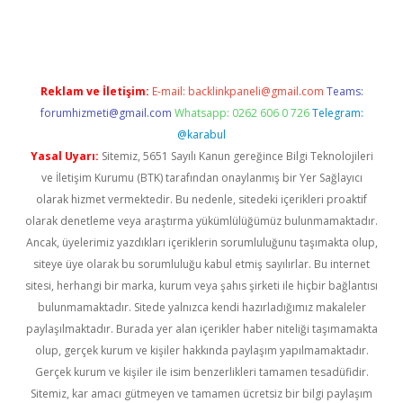
lir bahis siteleri
betexper güncel
Reklam ve İletişim:
E-mail:
backlinkpaneli@gmail.com
Teams:
forumhizmeti@gmail.com
Whatsapp: 0262 606 0 726
Telegram:
@karabul
Yasal Uyarı:
Sitemiz, 5651 Sayılı Kanun gereğince Bilgi Teknolojileri
ve İletişim Kurumu (BTK) tarafından onaylanmış bir Yer Sağlayıcı
olarak hizmet vermektedir. Bu nedenle, sitedeki içerikleri proaktif
olarak denetleme veya araştırma yükümlülüğümüz bulunmamaktadır.
Ancak, üyelerimiz yazdıkları içeriklerin sorumluluğunu taşımakta olup,
siteye üye olarak bu sorumluluğu kabul etmiş sayılırlar. Bu internet
sitesi, herhangi bir marka, kurum veya şahıs şirketi ile hiçbir bağlantısı
bulunmamaktadır. Sitede yalnızca kendi hazırladığımız makaleler
paylaşılmaktadır. Burada yer alan içerikler haber niteliği taşımamakta
olup, gerçek kurum ve kişiler hakkında paylaşım yapılmamaktadır.
Gerçek kurum ve kişiler ile isim benzerlikleri tamamen tesadüfidir.
Sitemiz, kar amacı gütmeyen ve tamamen ücretsiz bir bilgi paylaşım