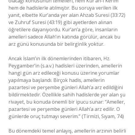
olacağı konusunun temelleri, hem Kur’an-ı Kerim
hem de hadislerle atılmıştır. Bu soruya verilen ilk
yanıt, elbette Kur’anda yer alan Ahzab Suresi (33:72)
ve Zuhruf Suresi (43:19) gibi ayetlerden alınan
öğretilere dayanıyordu. Kur’an’a göre, insanların
amelleri sadece Allah’ın katında görülür, ancak bu
arz günü konusunda bir belirginlik yoktur.
Ancak İslam’ın ilk dönemlerinden itibaren, Hz.
Peygamber’in (s.a.v.) hadisleri üzerinden, amellerin
hangi gün arz edileceği konusu üzerine yorumlar
yapılmaya başlandı. Birçok hadis, amellerin
pazartesi ve perşembe günleri Allah’a arz edildiğini
bildirmektedir. Özellikle sahih hadislerde yer alan şu
rivayet, bu konuda önemli bir ipucu sunar: “Ameller,
pazartesi ve perşembe günleri Allah’a arz edilir. O
günlerde oruç tutmayı severim.” (Tirmizi, Sıyam, 74)
Bu dönemdeki temel anlayış, amellerin arzının belirli