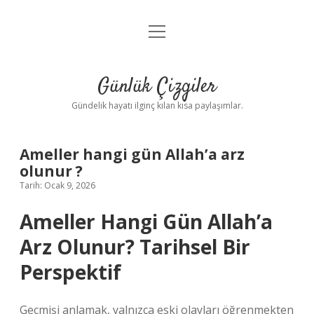
menüyü
Anasayfa
aç
Gizlilik Politikası
Günlük Çizgiler
Yasal Uyarı
Gündelik hayatı ilginç kılan kısa paylaşımlar.
Hakkımızda
Ameller hangi gün Allah’a arz
olunur ?
Tarih: Ocak 9, 2026
Ameller Hangi Gün Allah’a
Arz Olunur? Tarihsel Bir
Perspektif
Geçmişi anlamak, yalnızca eski olayları öğrenmekten