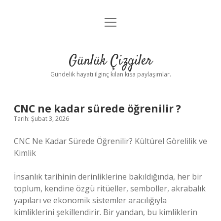
menüyü
Anasayfa
aç
Gizlilik Politikası
Günlük Çizgiler
Yasal Uyarı
Gündelik hayatı ilginç kılan kısa paylaşımlar.
Hakkımızda
CNC ne kadar sürede öğrenilir ?
Tarih: Şubat 3, 2026
CNC Ne Kadar Sürede Öğrenilir? Kültürel Görelilik ve
Kimlik
İnsanlık tarihinin derinliklerine bakıldığında, her bir
toplum, kendine özgü ritüeller, semboller, akrabalık
yapıları ve ekonomik sistemler aracılığıyla
kimliklerini şekillendirir. Bir yandan, bu kimliklerin