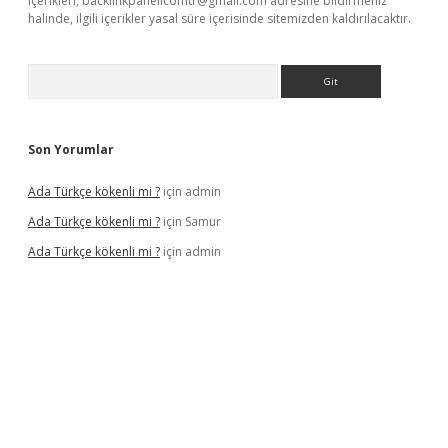
içerikleri,
backlinkpanelicomtr@gmail.com
adresine bildirmeniz
halinde, ilgili içerikler yasal süre içerisinde sitemizden kaldırılacaktır.
Arama
Son Yorumlar
Ada Türkçe kökenli mi ?
için
admin
Ada Türkçe kökenli mi ?
için
Samur
Ada Türkçe kökenli mi ?
için
admin
 siteleri
betexper güncel