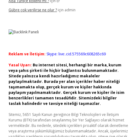
Ada Türkçe kökenli mi ?
için
Er
Gübre çok verilirse ne olur ?
için
admin
Reklam ve İletişim:
Skype: live:.cid.575569c608265c69
Yasal Uyarı:
Bu internet sitesi, herhangi bir marka, kurum
veya şahıs şirketi ile hiçbir bağlantısı bulunmamaktadır.
Sitede yalnızca kendi hazırladığımız makaleler
paylaşılmaktadır. Burada yer alan içerikler haber niteliği
taşımamakta olup, gerçek kurum ve kişiler hakkında
paylaşım yapılmamaktadır. Gerçek kurum ve kişiler ile isim
benzerlikleri tamamen tesadüfidir. Sitemizdeki bilgiler
taslak halindedir ve tavsiye niteliği taşımazlar.
Sitemiz, 5651 Sayılı Kanun gereğince Bilgi Teknolojileri ve İletişim
Kurumu (BTK) tarafından onaylanmış bir Yer Sağlayıcı olarak hizmet
vermektedir. Bu nedenle, sitedeki içerikleri proaktif olarak denetleme
veya araştırma yükümlülüğümüz bulunmamaktadır. Ancak, üyelerimiz
yazdıkları içeriklerin sorumluluğunu taşımakta olup, siteye üye olarak