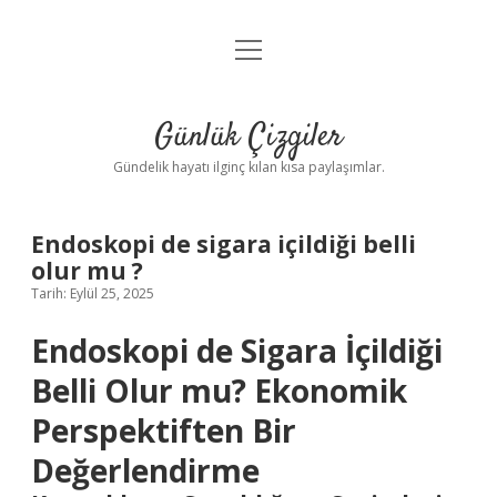
menüyü
Anasayfa
aç
Gizlilik Politikası
Günlük Çizgiler
Yasal Uyarı
Gündelik hayatı ilginç kılan kısa paylaşımlar.
Hakkımızda
Endoskopi de sigara içildiği belli
olur mu ?
Tarih: Eylül 25, 2025
Endoskopi de Sigara İçildiği
Belli Olur mu? Ekonomik
Perspektiften Bir
Değerlendirme