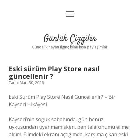
menüyü
Anasayfa
aç
Gizlilik Politikası
Günlük Çizgiler
Yasal Uyarı
Gündelik hayatı ilginç kılan kısa paylaşımlar.
Hakkımızda
Eski sürüm Play Store nasıl
güncellenir ?
Tarih: Mart 30, 2026
Eski Sürüm Play Store Nasıl Güncellenir? – Bir
Kayseri Hikâyesi
Kayseri’nin soğuk sabahında, gün henüz
uykusundan uyanmamışken, ben telefonumu elime
aldım. Elimdeki ekranı açtığımda, karşıma çıkan eski