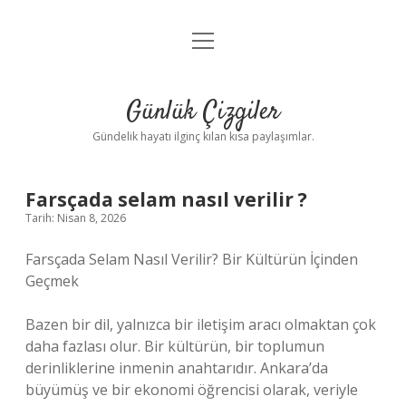
menüyü
Anasayfa
aç
Gizlilik Politikası
Günlük Çizgiler
Yasal Uyarı
Gündelik hayatı ilginç kılan kısa paylaşımlar.
Hakkımızda
Farsçada selam nasıl verilir ?
Tarih: Nisan 8, 2026
Farsçada Selam Nasıl Verilir? Bir Kültürün İçinden
Geçmek
Bazen bir dil, yalnızca bir iletişim aracı olmaktan çok
daha fazlası olur. Bir kültürün, bir toplumun
derinliklerine inmenin anahtarıdır. Ankara’da
büyümüş ve bir ekonomi öğrencisi olarak, veriyle