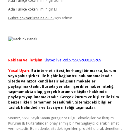
Ada Türkçe kökenli mi ?
için
admin
Ada Türkçe kökenli mi ?
için
Er
Gübre çok verilirse ne olur ?
için
admin
Reklam ve İletişim:
Skype: live:.cid.575569c608265c69
Yasal Uyarı:
Bu internet sitesi, herhangi bir marka, kurum
veya şahıs şirketi ile hiçbir bağlantısı bulunmamaktadır.
Sitede yalnızca kendi hazırladığımız makaleler
paylaşılmaktadır. Burada yer alan içerikler haber niteliği
taşımamakta olup, gerçek kurum ve kişiler hakkında
paylaşım yapılmamaktadır. Gerçek kurum ve kişiler ile isim
benzerlikleri tamamen tesadüfidir. Sitemizdeki bilgiler
taslak halindedir ve tavsiye niteliği taşımazlar.
Sitemiz, 5651 Sayılı Kanun gereğince Bilgi Teknolojileri ve İletişim
Kurumu (BTK) tarafından onaylanmış bir Yer Sağlayıcı olarak hizmet
vermektedir. Bu nedenle, sitedeki içerikleri proaktif olarak denetleme