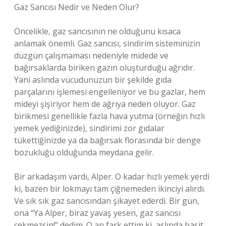
Gaz Sancısı Nedir ve Neden Olur?
Öncelikle, gaz sancısının ne olduğunu kısaca
anlamak önemli. Gaz sancısı, sindirim sisteminizin
düzgün çalışmaması nedeniyle midede ve
bağırsaklarda biriken gazın oluşturduğu ağrıdır.
Yani aslında vücudunuzun bir şekilde gıda
parçalarını işlemesi engelleniyor ve bu gazlar, hem
mideyi şişiriyor hem de ağrıya neden oluyor. Gaz
birikmesi genellikle fazla hava yutma (örneğin hızlı
yemek yediğinizde), sindirimi zor gıdalar
tükettiğinizde ya da bağırsak florasında bir denge
bozukluğu olduğunda meydana gelir.
Bir arkadaşım vardı, Alper. O kadar hızlı yemek yerdi
ki, bazen bir lokmayı tam çiğnemeden ikinciyi alırdı.
Ve sık sık gaz sancısından şikayet ederdi. Bir gün,
ona “Ya Alper, biraz yavaş yesen, gaz sancısı
çekmezsin!” dedim. O an fark ettim ki, aslında basit