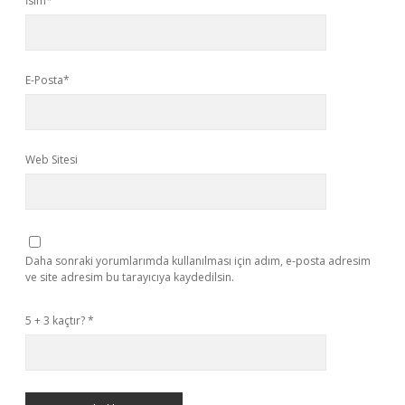
İsim*
E-Posta*
Web Sitesi
Daha sonraki yorumlarımda kullanılması için adım, e-posta adresim
ve site adresim bu tarayıcıya kaydedilsin.
5 + 3 kaçtır?
*