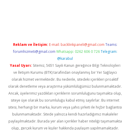
r bahis siteleri
betexper güncel
Reklam ve İletişim:
E-mail:
backlinkpaneli@gmail.com
Teams:
forumhizmeti@gmail.com
Whatsapp: 0262 606 0 726
Telegram:
@karabul
Yasal Uyarı:
Sitemiz, 5651 Sayılı Kanun gereğince Bilgi Teknolojileri
ve İletişim Kurumu (BTK) tarafından onaylanmış bir Yer Sağlayıcı
olarak hizmet vermektedir. Bu nedenle, sitedeki içerikleri proaktif
olarak denetleme veya araştırma yükümlülüğümüz bulunmamaktadır.
Ancak, üyelerimiz yazdıkları içeriklerin sorumluluğunu taşımakta olup,
siteye üye olarak bu sorumluluğu kabul etmiş sayılırlar. Bu internet
sitesi, herhangi bir marka, kurum veya şahıs şirketi ile hiçbir bağlantısı
bulunmamaktadır. Sitede yalnızca kendi hazırladığımız makaleler
paylaşılmaktadır. Burada yer alan içerikler haber niteliği taşımamakta
olup, gerçek kurum ve kişiler hakkında paylaşım yapılmamaktadır.