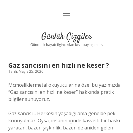
menüyü
Anasayfa
aç
Gizlilik Politikası
Günlük Çizgiler
Yasal Uyarı
Gündelik hayatı ilginç kılan kısa paylaşımlar.
Hakkımızda
Gaz sancısını en hızlı ne keser ?
Tarih: Mayıs 25, 2026
Mcmceliklermetal okuyucularına özel bu yazımızda
“Gaz sancısını en hızlı ne keser” hakkında pratik
bilgiler sunuyoruz.
Gaz sancısı… Herkesin yaşadığı ama genelde pek
konuşulmaz. Oysa, insanın içinde kasvetli bir baskı
yaratan, bazen şişkinlik, bazen de aniden gelen