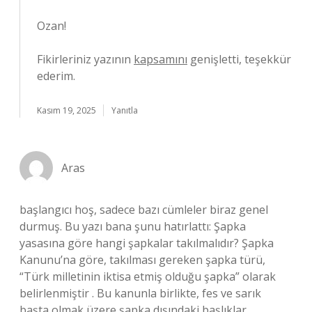
Ozan!
Fikirleriniz yazının
kapsamını
genişletti, teşekkür
ederim.
Kasım 19, 2025
Yanıtla
Aras
başlangıcı hoş, sadece bazı cümleler biraz genel
durmuş. Bu yazı bana şunu hatırlattı: Şapka
yasasına göre hangi şapkalar takılmalıdır? Şapka
Kanunu’na göre, takılması gereken şapka türü,
“Türk milletinin iktisa etmiş olduğu şapka” olarak
belirlenmiştir . Bu kanunla birlikte, fes ve sarık
başta olmak üzere şapka dışındaki başlıklar