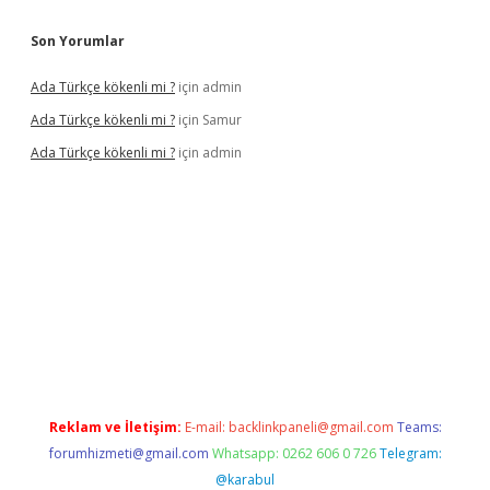
Son Yorumlar
Ada Türkçe kökenli mi ?
için
admin
Ada Türkçe kökenli mi ?
için
Samur
Ada Türkçe kökenli mi ?
için
admin
 siteleri
betexper güncel
Reklam ve İletişim:
E-mail:
backlinkpaneli@gmail.com
Teams:
forumhizmeti@gmail.com
Whatsapp: 0262 606 0 726
Telegram:
@karabul