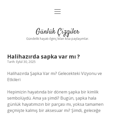
menüyü
Anasayfa
aç
Gizlilik Politikası
Günlük Çizgiler
Yasal Uyarı
Gündelik hayatı ilginç kılan kısa paylaşımlar.
Hakkımızda
Halihazırda sapka var mı ?
Tarih: Eylül 30, 2025
Halihazırda Şapka Var mı? Gelecekteki Vizyonu ve
Etkileri
Hepimizin hayatında bir dönem şapka bir kimlik
sembolüydü. Ama ya şimdi? Bugün, şapka hala
günlük hayatımızın bir parçası mı, yoksa tamamen
geçmişte kalmış bir aksesuar mı? Şimdi, geleceğe