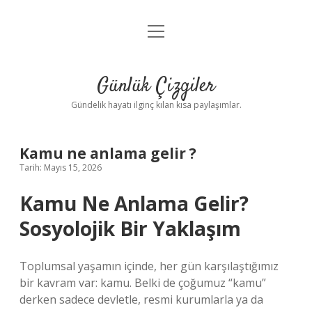
menüyü
Anasayfa
aç
Gizlilik Politikası
Günlük Çizgiler
Yasal Uyarı
Gündelik hayatı ilginç kılan kısa paylaşımlar.
Hakkımızda
Kamu ne anlama gelir ?
Tarih: Mayıs 15, 2026
Kamu Ne Anlama Gelir?
Sosyolojik Bir Yaklaşım
Toplumsal yaşamın içinde, her gün karşılaştığımız
bir kavram var: kamu. Belki de çoğumuz “kamu”
derken sadece devletle, resmi kurumlarla ya da