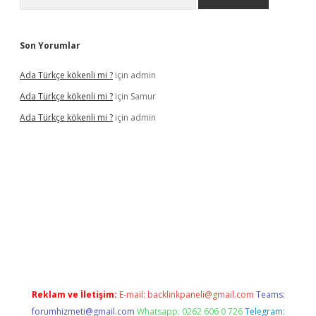
Son Yorumlar
Ada Türkçe kökenli mi ?
için
admin
Ada Türkçe kökenli mi ?
için
Samur
Ada Türkçe kökenli mi ?
için
admin
r bahis siteleri
betexper güncel
Reklam ve İletişim:
E-mail:
backlinkpaneli@gmail.com
Teams:
forumhizmeti@gmail.com
Whatsapp: 0262 606 0 726
Telegram: