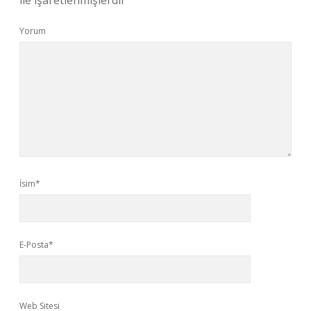
ile işaretlenmişlerdir
Yorum
İsim*
E-Posta*
Web Sitesi