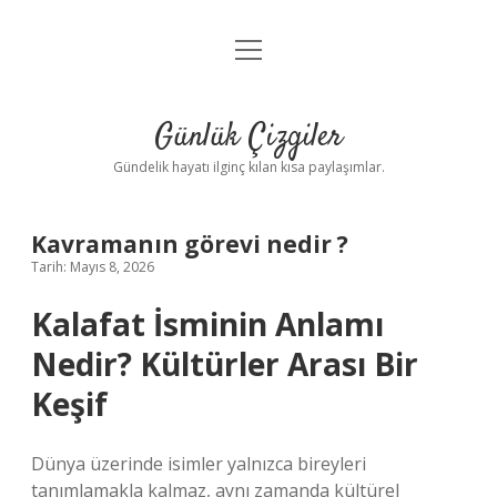
menüyü
Anasayfa
aç
Gizlilik Politikası
Günlük Çizgiler
Yasal Uyarı
Gündelik hayatı ilginç kılan kısa paylaşımlar.
Hakkımızda
Kavramanın görevi nedir ?
Tarih: Mayıs 8, 2026
Kalafat İsminin Anlamı
Nedir? Kültürler Arası Bir
Keşif
Dünya üzerinde isimler yalnızca bireyleri
tanımlamakla kalmaz, aynı zamanda kültürel