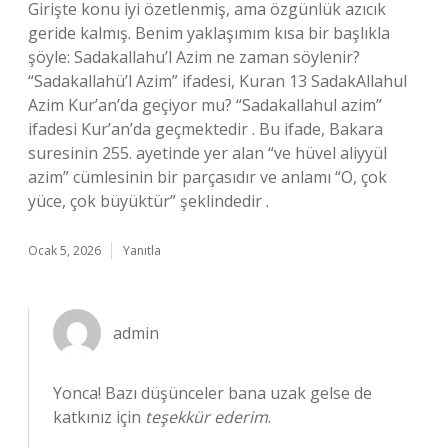
Girişte konu iyi özetlenmiş, ama özgünlük azıcık
geride kalmış. Benim yaklaşımım kısa bir başlıkla
şöyle: Sadakallahu’l Azim ne zaman söylenir?
“Sadakallahü’l Azim” ifadesi, Kuran 13 SadakAllahul
Azim Kur’an’da geçiyor mu? “Sadakallahul azim”
ifadesi Kur’an’da geçmektedir . Bu ifade, Bakara
suresinin 255. ayetinde yer alan “ve hüvel aliyyül
azim” cümlesinin bir parçasıdır ve anlamı “O, çok
yüce, çok büyüktür” şeklindedir .
Ocak 5, 2026
Yanıtla
admin
Yonca! Bazı düşünceler bana uzak gelse de
katkınız için
teşekkür ederim
.