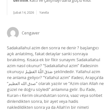
derinlik
kattı ve çalışmayı daha
güçlü
kıldı.
Şubat 14, 2026
Yanıtla
Cengaver
Sadakallahul azim den sonra ne denir ? başlangıcı
açık anlatılmış, fakat detaylar sanki sonraya
bırakılmış. Kısaca ek bir fikir sunayım: Sadakallahul
azim nasıl okunur? “Sadakallahul azim” ifadesinin
okunuşu: صَدَقَ اللّهُ العَظِيمُ şeklindedir. Yallahul azim
ne anlama geliyor? “Yallahül azim” ifadesi, Arapça’da
“صدق الله العظيم” olarak yazılır ve “Azim olan Allah ne
güzel ne doğru söyledi” anlamına gelir. Bu ifade,
Kuran-ı Kerim okunduktan sonra, vaaz veya sohbet
dinlendikten sonra, bir ayet veya hadis
nakledildikten sonra ya da Allah’ın bir nimeti