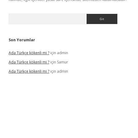
Arama
Son Yorumlar
Ada Türkçe kökenli mi ?
için
admin
Ada Türkçe kökenli mi ?
için
Samur
Ada Türkçe kökenli mi ?
için
admin
is siteleri
betexper güncel