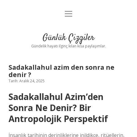
menüyü
Anasayfa
aç
Gizlilik Politikası
Günlük Çizgiler
Yasal Uyarı
Gündelik hayatı ilginç kılan kısa paylaşımlar.
Hakkımızda
Sadakallahul azim den sonra ne
denir ?
Tarih: Aralık 24, 2025
Sadakallahul Azim’den
Sonra Ne Denir? Bir
Antropolojik Perspektif
İnsanlık tarihinin derinliklerine inildikçe, ritüellerin,