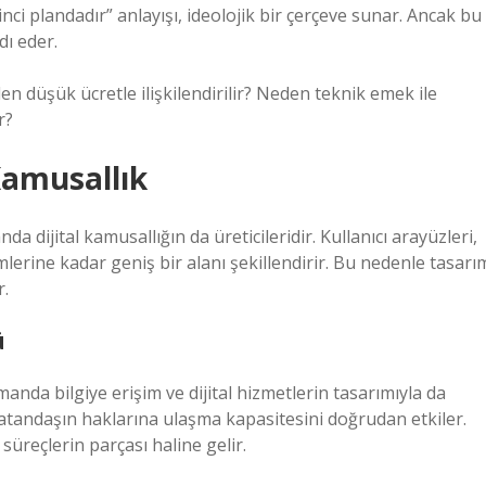
kinci plandadır” anlayışı, ideolojik bir çerçeve sunar. Ancak bu
dı eder.
n düşük ücretle ilişkilendirilir? Neden teknik emek ile
r?
Kamusallık
a dijital kamusallığın da üreticileridir. Kullanıcı arayüzleri,
erine kadar geniş bir alanı şekillendirir. Bu nedenle tasarı
r.
ü
anda bilgiye erişim ve dijital hizmetlerin tasarımıyla da
bir vatandaşın haklarına ulaşma kapasitesini doğrudan etkiler.
süreçlerin parçası haline gelir.