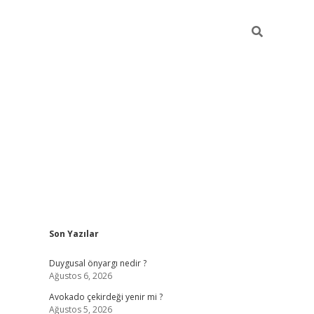
Sidebar
Son Yazılar
elexbet
güvenilir ba
Duygusal önyargı nedir ?
Ağustos 6, 2026
Avokado çekirdeği yenir mi ?
Ağustos 5, 2026