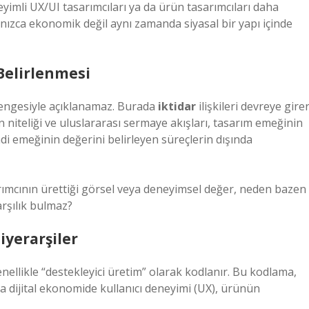
yimli UX/UI tasarımcıları ya da ürün tasarımcıları daha
alnızca ekonomik değil aynı zamanda siyasal bir yapı içinde
 Belirlenmesi
 dengesiyle açıklanamaz. Burada
iktidar
ilişkileri devreye girer
nin niteliği ve uluslararası sermaye akışları, tasarım emeğinin
ndi emeğinin değerini belirleyen süreçlerin dışında
rımcının ürettiği görsel veya deneyimsel değer, neden bazen
rşılık bulmaz?
yerarşiler
nellikle “destekleyici üretim” olarak kodlanır. Bu kodlama,
a dijital ekonomide kullanıcı deneyimi (UX), ürünün