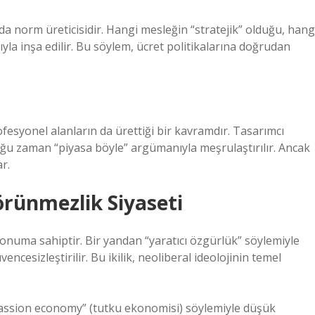
a norm üreticisidir. Hangi mesleğin “stratejik” olduğu, hang
ıyla inşa edilir. Bu söylem, ücret politikalarına doğrudan
profesyonel alanların da ürettiği bir kavramdır. Tasarımcı
oğu zaman “piyasa böyle” argümanıyla meşrulaştırılır. Ancak
r.
örünmezlik Siyaseti
konuma sahiptir. Bir yandan “yaratıcı özgürlük” söylemiyle
encesizleştirilir. Bu ikilik, neoliberal ideolojinin temel
“passion economy” (tutku ekonomisi) söylemiyle düşük