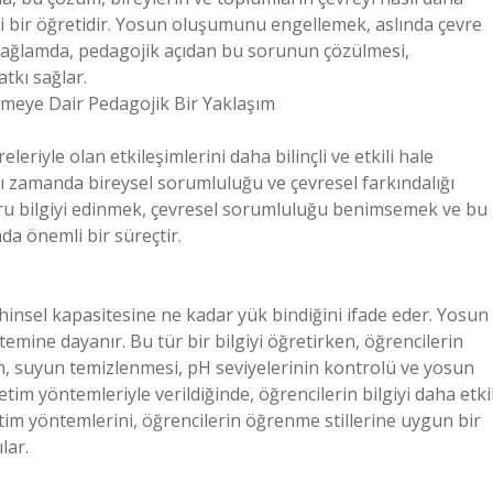
mli bir öğretidir. Yosun oluşumunu engellemek, aslında çevre
u bağlamda, pedagojik açıdan bu sorunun çözülmesi,
kı sağlar.
emeye Dair Pedagojik Bir Yaklaşım
leriyle olan etkileşimlerini daha bilinçli ve etkili hale
nı zamanda bireysel sorumluluğu ve çevresel farkındalığı
oğru bilgiyi edinmek, çevresel sorumluluğu benimsemek ve bu
da önemli bir süreçtir.
ihinsel kapasitesine ne kadar yük bindiğini ifade eder. Yosun
emine dayanır. Bu tür bir bilgiyi öğretirken, öğrencilerin
ğin, suyun temizlenmesi, pH seviyelerinin kontrolü ve yosun
tim yöntemleriyle verildiğinde, öğrencilerin bilgiyi daha etkil
retim yöntemlerini, öğrencilerin öğrenme stillerine uygun bir
lar.