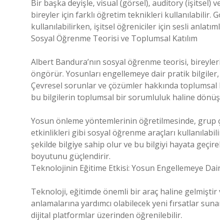
Bir başka deyişle, visual (görsel), auditory (işitsel) 
bireyler için farklı öğretim teknikleri kullanılabilir. 
kullanılabilirken, işitsel öğreniciler için sesli anlatı
Sosyal Öğrenme Teorisi ve Toplumsal Katılım
Albert Bandura’nın sosyal öğrenme teorisi, bireyle
öngörür. Yosunları engellemeye dair pratik bilgiler, 
Çevresel sorunlar ve çözümler hakkında toplumsal k
bu bilgilerin toplumsal bir sorumluluk haline dönüş
Yosun önleme yöntemlerinin öğretilmesinde, grup ça
etkinlikleri gibi sosyal öğrenme araçları kullanılab
şekilde bilgiye sahip olur ve bu bilgiyi hayata geçir
boyutunu güçlendirir.
Teknolojinin Eğitime Etkisi: Yosun Engellemeye Dair
Teknoloji, eğitimde önemli bir araç haline gelmiştir v
anlamalarına yardımcı olabilecek yeni fırsatlar sun
dijital platformlar üzerinden öğrenilebilir.