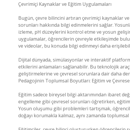
Çevrimiçi Kaynaklar ve Eğitim Uygulamaları
Bugün, çevre bilincini artıran çevrimiçi kaynaklar v
sorunları hakkında bilgi edinmelerini sağlar. Yosun
izleme, pH düzeylerini kontrol etme ve yosun gelişimin
uygulamalar, öğrencilerin çevreyle etkileşimde bulu
ve videolar, bu konuda bilgi edinmeyi daha erişilebili
Dijital dünyada, simülasyonlar ve interaktif platfo
etkilerini anlamaları sağlanabilir. Bu teknolojik araç
geliştirmelerine ve çevresel sorunlara dair daha der
Pedagojinin Toplumsal Boyutları: Eğitim ve Çevres
Eğitim sadece bireysel bilgi aktarımından ibaret de
engelleme gibi çevresel sorunları öğretirken, eğit
Yosun oluşumu gibi problemleri tartışmak, öğrencil
doğayı korumakla kalmaz, aynı zamanda toplumsal fa
Eğitimciler, çevre bilinci oluştururken öğrencilerin