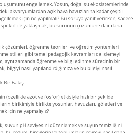
n oluşumunu engellemek. Yosun, doğal su ekosistemlerinde
zdeki akvaryumlardan açık hava havuzlarına kadar çeşitli
ngellemek için ne yapılmalı? Bu soruya yanıt verirken, sadece
perspektif ile yaklaşmak, bu sorunun çözümüne dair daha
k çözümleri, öğrenme teorileri ve öğretim yöntemleri
me stilleri gibi temel pedagojik kavramları da işlemeyi
em, aynı zamanda öğrenme ve bilgi edinme sürecinin bir
bilgiyi nasıl yapılandırdığımıza ve bu bilgiyi nasıl
k Bir Bakış
(özellikle azot ve fosfor) etkisiyle hızlı bir şekilde
erin birikimiyle birlikte yosunlar, havuzları, göletleri ve
ek için ne yapmalıyız?
ek, suyun pH seviyesini düzenlemek ve suyun temizliğini
da, bu çözüm, bireylerin ve toplumların çevreyi nasıl daha