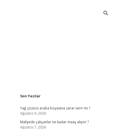
Sidebar
Son Yazılar
elexbet
güvenilir 
Yağ çözücü araba boyasına zarar verir mi ?
Ağustos 9, 2026
Maliyede çalışanlar ne kadar maaş alıyor ?
Ağustos 7, 2026