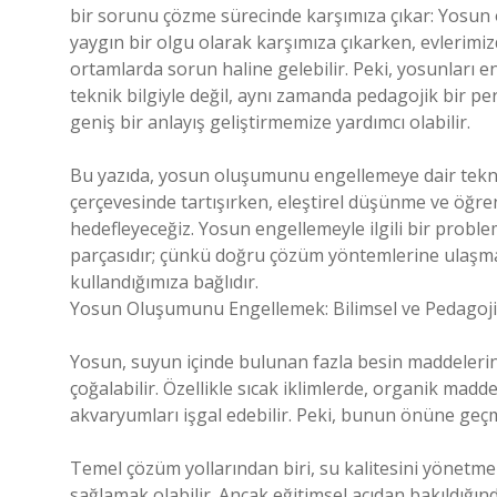
bir sorunu çözme sürecinde karşımıza çıkar: Yosu
yaygın bir olgu olarak karşımıza çıkarken, evlerimi
ortamlarda sorun haline gelebilir. Peki, yosunları e
teknik bilgiyle değil, aynı zamanda pedagojik bir 
geniş bir anlayış geliştirmemize yardımcı olabilir.
Bu yazıda, yosun oluşumunu engellemeye dair tekni
çerçevesinde tartışırken, eleştirel düşünme ve öğren
hedefleyeceğiz. Yosun engellemeyle ilgili bir probl
parçasıdır; çünkü doğru çözüm yöntemlerine ulaşmak, 
kullandığımıza bağlıdır.
Yosun Oluşumunu Engellemek: Bilimsel ve Pedagoji
Yosun, suyun içinde bulunan fazla besin maddelerinin 
çoğalabilir. Özellikle sıcak iklimlerde, organik maddel
akvaryumları işgal edebilir. Peki, bunun önüne geçm
Temel çözüm yollarından biri, su kalitesini yönetm
sağlamak olabilir. Ancak eğitimsel açıdan bakıldığın