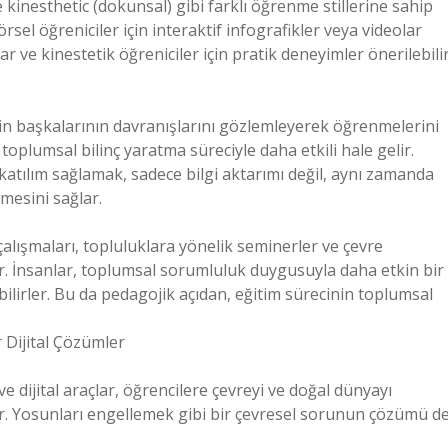
ve kinesthetic (dokunsal) gibi farklı öğrenme stillerine sahip
Görsel öğreniciler için interaktif infografikler veya videolar
mlar ve kinestetik öğreniciler için pratik deneyimler önerilebilir
rin başkalarının davranışlarını gözlemleyerek öğrenmelerini
toplumsal bilinç yaratma süreciyle daha etkili hale gelir.
atılım sağlamak, sadece bilgi aktarımı değil, aynı zamanda
mesini sağlar.
lışmaları, topluluklara yönelik seminerler ve çevre
ilir. İnsanlar, toplumsal sorumluluk duygusuyla daha etkin bir
ebilirler. Bu da pedagojik açıdan, eğitim sürecinin toplumsal
 Dijital Çözümler
e dijital araçlar, öğrencilere çevreyi ve doğal dünyayı
ar. Yosunları engellemek gibi bir çevresel sorunun çözümü d