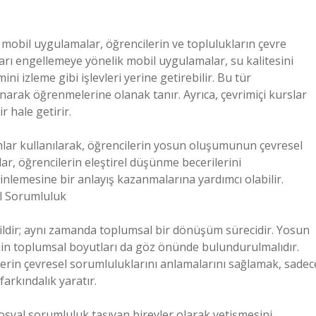
e mobil uygulamalar, öğrencilerin ve toplulukların çevre
ları engellemeye yönelik mobil uygulamalar, su kalitesini
i izleme gibi işlevleri yerine getirebilir. Bu tür
narak öğrenmelerine olanak tanır. Ayrıca, çevrimiçi kurslar
r hale getirir.
rmlar kullanılarak, öğrencilerin yosun oluşumunun çevresel
lar, öğrencilerin eleştirel düşünme becerilerini
inlemesine bir anlayış kazanmalarına yardımcı olabilir.
el Sorumluluk
ğildir; aynı zamanda toplumsal bir dönüşüm sürecidir. Yosun
imin toplumsal boyutları da göz önünde bulundurulmalıdır.
erin çevresel sorumluluklarını anlamalarını sağlamak, sadec
rkındalık yaratır.
 sosyal sorumluluk taşıyan bireyler olarak yetişmesini