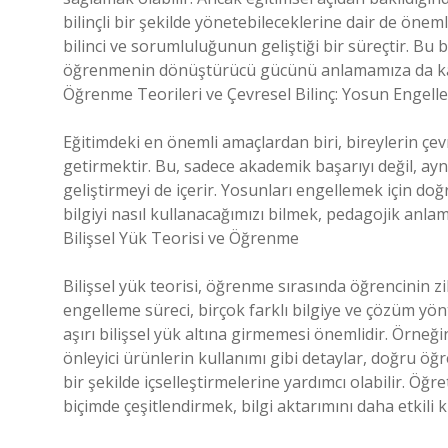
bilinçli bir şekilde yönetebileceklerine dair de öne
bilinci ve sorumluluğunun geliştiği bir süreçtir. B
öğrenmenin dönüştürücü gücünü anlamamıza da kat
Öğrenme Teorileri ve Çevresel Bilinç: Yosun Engell
Eğitimdeki en önemli amaçlardan biri, bireylerin çevre
getirmektir. Bu, sadece akademik başarıyı değil, ay
geliştirmeyi de içerir. Yosunları engellemek için d
bilgiyi nasıl kullanacağımızı bilmek, pedagojik anlam
Bilişsel Yük Teorisi ve Öğrenme
Bilişsel yük teorisi, öğrenme sırasında öğrencinin z
engelleme süreci, birçok farklı bilgiye ve çözüm yönt
aşırı bilişsel yük altına girmemesi önemlidir. Örne
önleyici ürünlerin kullanımı gibi detaylar, doğru öğre
bir şekilde içselleştirmelerine yardımcı olabilir. Öğ
biçimde çeşitlendirmek, bilgi aktarımını daha etkili kı