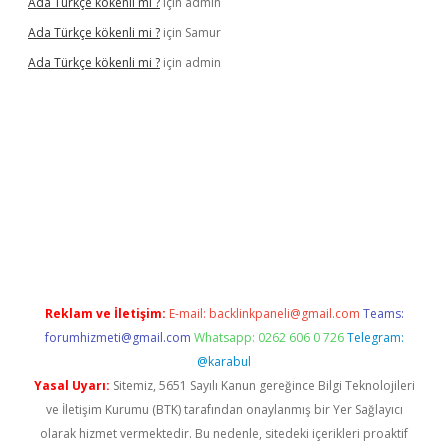
Ada Türkçe kökenli mi ?
için
admin
Ada Türkçe kökenli mi ?
için
Samur
Ada Türkçe kökenli mi ?
için
admin
lexbet
güvenilir bahis siteleri
betexper güncel
Reklam ve İletişim:
E-mail:
backlinkpaneli@gmail.com
Teams:
forumhizmeti@gmail.com
Whatsapp: 0262 606 0 726
Telegram:
@karabul
Yasal Uyarı:
Sitemiz, 5651 Sayılı Kanun gereğince Bilgi Teknolojileri
ve İletişim Kurumu (BTK) tarafından onaylanmış bir Yer Sağlayıcı
olarak hizmet vermektedir. Bu nedenle, sitedeki içerikleri proaktif