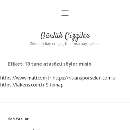
menüyü
Anasayfa
aç
Gizlilik Politikası
Günlük Çizgiler
Yasal Uyarı
Gündelik hayatı ilginç kılan kısa paylaşımlar.
Hakkımızda
Etiket:
10 tane atasözü söyler misin
https://www.mati.com.tr
https://nuansporselen.com.tr
https://lakens.com.tr
Sitemap
Sidebar
Son Yazılar