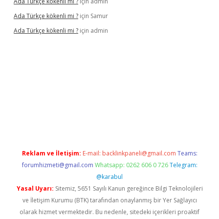
Ada Türkçe kökenli mi ?
için
admin
Ada Türkçe kökenli mi ?
için
Samur
Ada Türkçe kökenli mi ?
için
admin
lexbet
güvenilir bahis siteleri
betexper güncel
Reklam ve İletişim:
E-mail:
backlinkpaneli@gmail.com
Teams:
forumhizmeti@gmail.com
Whatsapp: 0262 606 0 726
Telegram:
@karabul
Yasal Uyarı:
Sitemiz, 5651 Sayılı Kanun gereğince Bilgi Teknolojileri
ve İletişim Kurumu (BTK) tarafından onaylanmış bir Yer Sağlayıcı
olarak hizmet vermektedir. Bu nedenle, sitedeki içerikleri proaktif