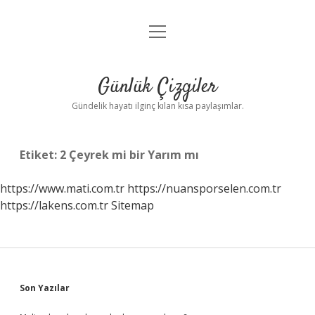
menüyü
Anasayfa
aç
Gizlilik Politikası
Günlük Çizgiler
Yasal Uyarı
Gündelik hayatı ilginç kılan kısa paylaşımlar.
Hakkımızda
Etiket:
2 Çeyrek mi bir Yarım mı
https://www.mati.com.tr
https://nuansporselen.com.tr
https://lakens.com.tr
Sitemap
Sidebar
Son Yazılar