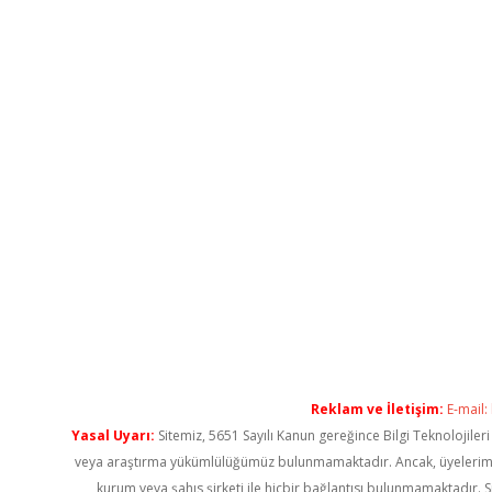
Reklam ve İletişim:
E-mail:
Yasal Uyarı:
Sitemiz, 5651 Sayılı Kanun gereğince Bilgi Teknolojiler
veya araştırma yükümlülüğümüz bulunmamaktadır. Ancak, üyelerimiz ya
kurum veya şahıs şirketi ile hiçbir bağlantısı bulunmamaktadır. S