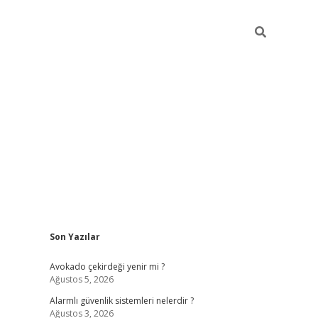
Sidebar
Son Yazılar
elexbet
güve
Avokado çekirdeği yenir mi ?
Ağustos 5, 2026
Alarmlı güvenlik sistemleri nelerdir ?
Ağustos 3, 2026