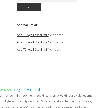
Son Yorumlar
Ada Türkçe kökenli mi ?
için
admin
Ada Türkçe kökenli mi ?
için
Samur
Ada Türkçe kökenli mi ?
için
admin
06 0 726
Telegram: @karabul
vermektedir. Bu nedenle, sitedeki içerikleri proaktif olarak denetleme
luğu kabul etmiş sayılırlar. Bu internet sitesi, herhangi bir marka,
içerikler haber niteliği taşımamakta olup, gerçek kurum ve kişiler