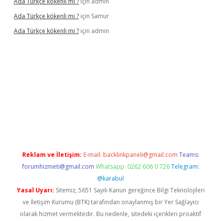
Ada Türkçe kökenli mi ?
için
admin
Ada Türkçe kökenli mi ?
için
Samur
Ada Türkçe kökenli mi ?
için
admin
lexbet
güvenilir bahis siteleri
betexper güncel
Reklam ve İletişim:
E-mail:
backlinkpaneli@gmail.com
Teams:
forumhizmeti@gmail.com
Whatsapp: 0262 606 0 726
Telegram:
@karabul
Yasal Uyarı:
Sitemiz, 5651 Sayılı Kanun gereğince Bilgi Teknolojileri
ve İletişim Kurumu (BTK) tarafından onaylanmış bir Yer Sağlayıcı
olarak hizmet vermektedir. Bu nedenle, sitedeki içerikleri proaktif