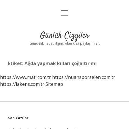
menüyü
Anasayfa
aç
Gizlilik Politikası
Günlük Çizgiler
Yasal Uyarı
Gündelik hayatı ilginç kılan kısa paylaşımlar.
Hakkımızda
Etiket:
Ağda yapmak kılları çoğaltır mı
https://www.mati.com.tr
https://nuansporselen.com.tr
https://lakens.com.tr
Sitemap
Sidebar
Son Yazılar